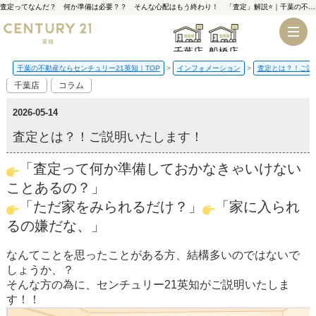
査定ってなんだ？ 何か準備は必要？？ そんな心配はもう終わり！ 「査定」解説⭐｜千葉の不動産ならセンチュリー21英知
千葉店
船橋店
千葉の不動産ならセンチュリー21英知｜TOP
インフォメーション
査定とは？！ご説
千葉店
コラム
2026-05-14
査定とは？！ご説明いたします！
「査定って何か準備しておかなきゃいけない
ことあるの？」
「ただ家をみられるだけ？」
「家に入られ
るの嫌だな、」
なんてことを思ったことがある方、結構多いのではないで
しょうか、？
そんな方の為に、センチュリー21英知がご説明いたしま
す！！