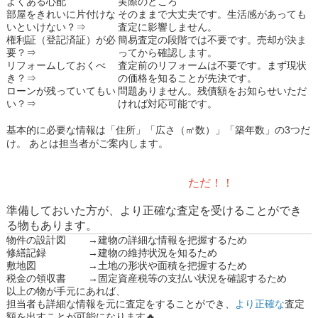
よくある心配
実際のところ
部屋をきれいに片付けな
そのままで大丈夫です。生活感があっても
いといけない？⇒
査定に影響しません。
権利証（登記済証）が必
簡易査定の段階では不要です。売却が決ま
要？⇒
ってから確認します。
リフォームしておくべ
査定前のリフォームは不要です。まず現状
き？⇒
の価格を知ることが先決です。
ローンが残っていてもい
問題ありません。残債額をお知らせいただ
い？⇒
ければ対応可能です。
基本的に必要な情報は「住所」「広さ（㎡数）」「築年数」の3つだ
け。
あとは担当者がご案内します。
ただ！！
準備しておいた方が、より正確な査定を受けることができ
る物もあります。
物件の設計図
→建物の詳細な情報を把握するため
修繕記録
→建物の維持状況を知るため
敷地図
→土地の形状や面積を把握するため
税金の領収書
→固定資産税等の支払い状況を確認するため
以上の物が手元にあれば、
担当者も詳細な情報を元に査定をすることができ、
より正確な
査定
額を出すことが可能になります🔥