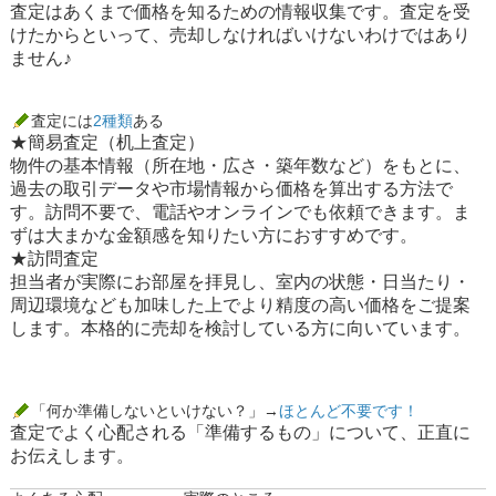
査定はあくまで
価格を知るための情報収集
です。査定を受
けたからといって、売却しなければいけないわけではあり
ません♪
査定には
2種類
ある
★簡易査定（机上査定）
物件の基本情報（所在地・広さ・築年数など）をもとに、
過去の取引データや市場情報から価格を算出する方法で
す。訪問不要で、電話やオンラインでも依頼できます。ま
ずは大まかな金額感を知りたい方におすすめです。
★訪問査定
担当者が実際にお部屋を拝見し、室内の状態・日当たり・
周辺環境なども加味した上でより精度の高い価格をご提案
します。本格的に売却を検討している方に向いています。
「何か準備しないといけない？」→
ほとんど不要です！
査定でよく心配される
「準備するもの」
について、正直に
お伝えします。