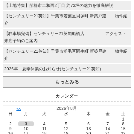
【土地特集】船橋市二和西2丁目 約73坪の魅力を徹底解説
【センチュリー21英知】千葉市若葉区貝塚町 新築戸建 物件紹
介
【駐車場完備】センチュリー21英知船橋店 アクセス・
来店予約のご案内
【センチュリー21英知】千葉市稲毛区園生町 新築戸建 物件紹
介
2026年 夏季休業のお知らせ(センチュリー21英知)
もっとみる
カレンダー
2026年8月
<<
日
月
火
水
木
金
土
1
2
3
4
5
6
7
8
9
10
11
12
13
14
15
16
17
18
19
20
21
22