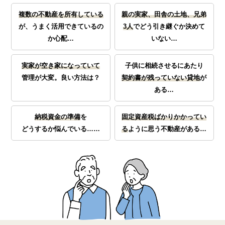
複数の不動産を所有している
親の実家、田舎の土地、兄弟
が、
うまく活用できているの
3人
で
どう引き継ぐか決めて
か心配…
いない…
実家が空き家になっていて
子供に相続させるにあたり
管理が大変。良い方法は？
契約書が残っていない貸地
が
ある…
納税資金の準備
を
固定資産税ばかりかかってい
どうするか悩んでいる……
る
ように思う不動産がある…