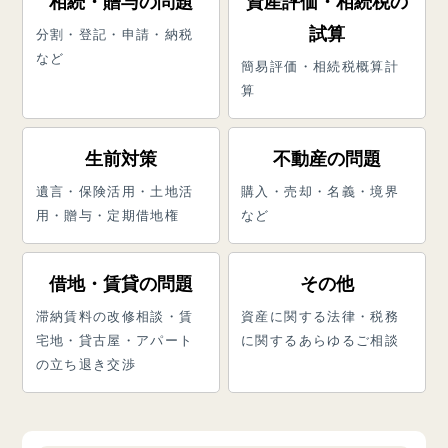
相続・贈与の問題
資産評価・相続税の
試算
分割・登記・申請・納税
など
簡易評価・相続税概算計
算
生前対策
不動産の問題
遺言・保険活用・土地活
購入・売却・名義・境界
用・
贈与・定期借地権
など
借地・賃貸の問題
その他
滞納賃料の改修相談・賃
資産に関する法律・
税務
宅地・
貸古屋・アパート
に関するあらゆるご相談
の立ち退き交渉