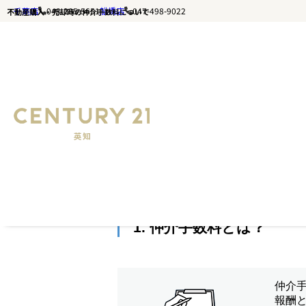
千葉店
043-285-5651
船橋店
047-498-9022
不動産購入・売却時の仲介手数料について
千葉の不動産はセンチュリー21英知｜TOP
千