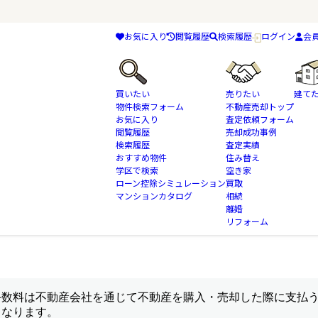
お気に入り
閲覧履歴
検索履歴
ログイン
会
買いたい
売りたい
建て
物件検索フォーム
不動産売却トップ
お気に入り
査定依頼フォーム
閲覧履歴
売却成功事例
検索履歴
査定実績
おすすめ物件
住み替え
葉の不動産売却
不動産購入・売却時の仲介手数料について
学区で検索
空き家
ローン控除シミュレーション
買取
マンションカタログ
相続
離婚
リフォーム