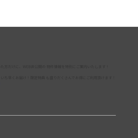
た方だけに、WEB非公開の 物件情報を特別にご案内いたします！
をいち早くお届け！限定特典 も盛りだくさんでお得にご利用頂けます！
録