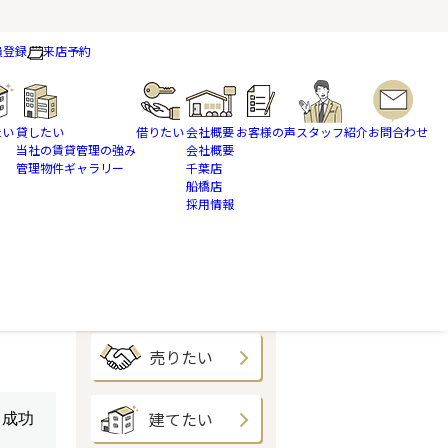
員登録
来店予約
たい
貸したい
借りたい
会社概要
お客様の声
スタッフ紹介
お問合わせ
当社の賃貸管理の強み
会社概要
管理物件ギャラリー
千葉店
船橋店
採用情報
買いたい
売りたい
建てたい