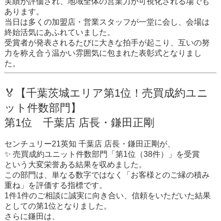
実績が評価され、地域全体の営業力が可視化される場でも
あります。
当日は多くの加盟店・営業スタッフが一堂に会し、会場は
終始活気にあふれていました。
受賞者が発表されるたびに大きな拍手が起こり、互いの努
力を称え合う温かい雰囲気に包まれた表彰式となりまし
た。
🏅【千葉茨城エリア第1位！売買成約ユニ
ット件数部門】
第1位 千葉店 店長・鎌田正剛
センチュリー21英知 千葉店 店長・鎌田正剛が、
✨ 売買成約ユニット件数部門「第1位（38件）」を受賞
という大変栄誉ある結果を収めました。
この部門は、単なる数字ではなく「お客様とのご縁の積み
重ね」を評価する指標です。
1件1件のご相談に誠実に向き合い、信頼をいただいた結果
としての第1位となりました。
さらに鎌田は、