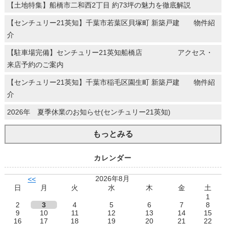
【土地特集】船橋市二和西2丁目 約73坪の魅力を徹底解説
【センチュリー21英知】千葉市若葉区貝塚町 新築戸建 物件紹
介
【駐車場完備】センチュリー21英知船橋店 アクセス・
来店予約のご案内
【センチュリー21英知】千葉市稲毛区園生町 新築戸建 物件紹
介
2026年 夏季休業のお知らせ(センチュリー21英知)
もっとみる
カレンダー
2026年8月
<<
日
月
火
水
木
金
土
1
2
3
4
5
6
7
8
9
10
11
12
13
14
15
16
17
18
19
20
21
22