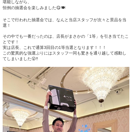
堪能しながら、
恒例の抽選会を楽しみました😋🍽️
そこで行われた抽選会では、なんと当店スタッフが次々と景品を当
選！
その中でも一番だったのは、店長がまさかの
「1等」を引き当てたこ
とです！
実は店長、これで
通算3回目の1等当選
となります！！！
この驚異的な強運ぶりにはスタッフ一同も驚きを通り越して感動し
てしまいました😮‼️