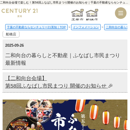
二和向台会場で楽しむ！第58回ふなばし市民まつり開催のお知らせ｜千葉の不動産ならセンチュリー21英知
千葉店
船橋店
千葉の不動産ならセンチュリー21英知｜TOP
インフォメーション
二和向台の暮らし
船橋店
2025-09-26
二和向台の暮らしと不動産｜ふなばし市民まつり
最新情報
【二和向台会場】
第58回ふなばし市民まつり 開催のお知らせ
🎉