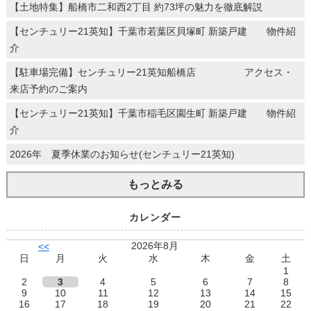
【土地特集】船橋市二和西2丁目 約73坪の魅力を徹底解説
【センチュリー21英知】千葉市若葉区貝塚町 新築戸建 物件紹
介
【駐車場完備】センチュリー21英知船橋店 アクセス・
来店予約のご案内
【センチュリー21英知】千葉市稲毛区園生町 新築戸建 物件紹
介
2026年 夏季休業のお知らせ(センチュリー21英知)
もっとみる
カレンダー
2026年8月
<<
日
月
火
水
木
金
土
1
2
3
4
5
6
7
8
9
10
11
12
13
14
15
16
17
18
19
20
21
22