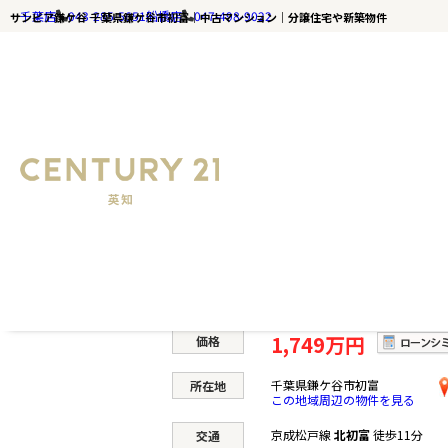
千葉店
043-285-5651
船橋店
047-498-9022
サンピア鎌ケ谷 千葉県鎌ケ谷市初富｜中古マンション｜分譲住宅や新築物件
千葉の不動産ならセンチュリー21英知｜TOP
サンピア鎌ケ谷
中古マンション
1,749万円
価格
千葉県鎌ケ谷市初富
所在地
この地域周辺の物件を見る
京成松戸線
北初富
徒歩11分
交通