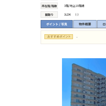
3階/地上10階建
所在階/階数
3LDK （-）
間取り
ポイント / 写真
物件概要
ロ
-