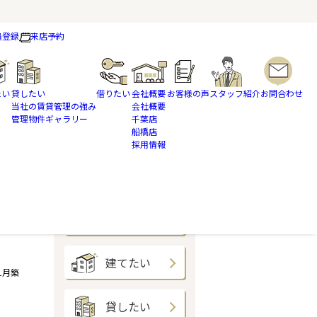
員登録
来店予約
たい
貸したい
借りたい
会社概要
お客様の声
スタッフ紹介
お問合わせ
当社の賃貸管理の強み
会社概要
管理物件ギャラリー
千葉店
船橋店
採用情報
買いたい
売りたい
建てたい
年1月築
貸したい