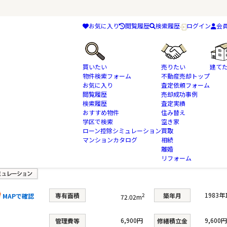
お気に入り
閲覧履歴
検索履歴
ログイン
会
買いたい
売りたい
建て
物件検索フォーム
不動産売却トップ
お気に入り
査定依頼フォーム
閲覧履歴
売却成功事例
検索履歴
査定実績
物件検索
中古マンション
おすすめ物件
鎌ケ谷市
京成松戸線
住み替え
サンピア鎌ケ谷
学区で検索
空き家
ローン控除シミュレーション
買取
マンションカタログ
相続
離婚
リフォーム
1983
専有面積
2
築年月
MAPで確認
72.02m
6,900円
9,600円
管理費等
修繕積立金