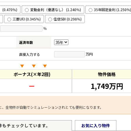
0.470％)
変動金利（優遇なし） (1.240％)
35年固定金利 (1.250％
三菱UFJ (0.345％)
住信SBI (0.298％)
％
返済年数
万円
直接入力する
ボーナス(×年2回)
物件価格
－
1,749万円
と、全物件が自動でシミュレーションされとても便利になります。
件もチェックしています。
お気に入り物件