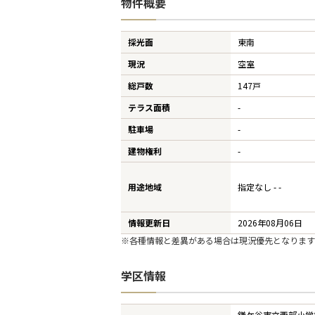
物件概要
採光面
東南
現況
空室
総戸数
147戸
テラス面積
-
駐車場
-
建物権利
-
用途地域
指定なし - -
情報更新日
2026年08月06日
※各種情報と差異がある場合は現況優先となります
学区情報
鎌ケ谷市立西部小学