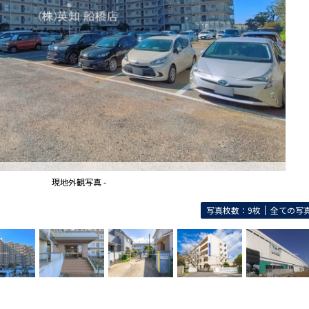
現地外観写真 -
写真枚数：9枚
全ての写