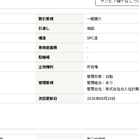
サンピア鎌ケ谷
取引態様
一般媒介
引渡し
相談
構造
SRC造
専用庭面積
-
駐輪場
-
土地権利
所有権
管理形態：日勤
管理態様
管理組合：あり
管理会社：株式会社合人社計画
次回更新日
2026年08月20日
校
第三中学校