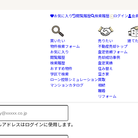
お気に入り
閲覧履歴
検索履歴
ログイン
会
買いたい
売りたい
建て
物件検索フォーム
不動産売却トップ
お気に入り
査定依頼フォーム
閲覧履歴
売却成功事例
検索履歴
査定実績
おすすめ物件
住み替え
物件はご成約済みとなっております。
学区で検索
空き家
に掲載されていない物件も多数ございます。
ローン控除シミュレーション
買取
マンションカタログ
相続
、会員登録フォームよりお問合せ下さい。
離婚
リフォーム
ルアドレスはログインに使用します。