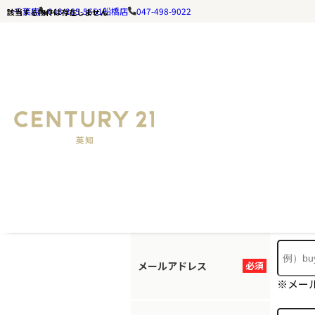
千葉店
043-285-5651
船橋店
047-498-9022
該当する物件は存在しません
お探しの
ホームページ
お手数ですが
メールアドレス
必須
※メー