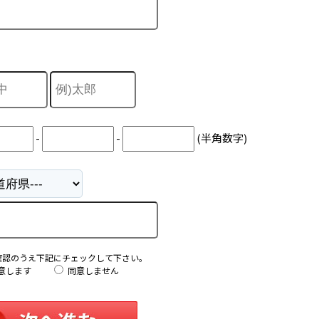
-
-
(半角数字)
確認のうえ下記にチェックして下さい。
意します
同意しません