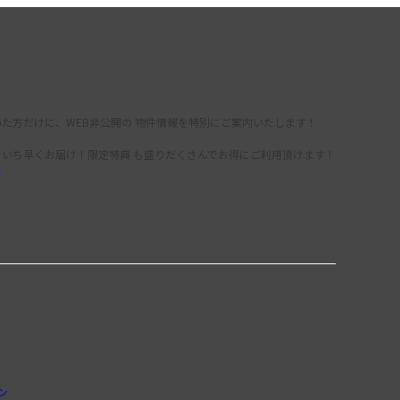
た方だけに、WEB非公開の 物件情報を特別にご案内いたします！
をいち早くお届け！限定特典 も盛りだくさんでお得にご利用頂けます！
録
ン