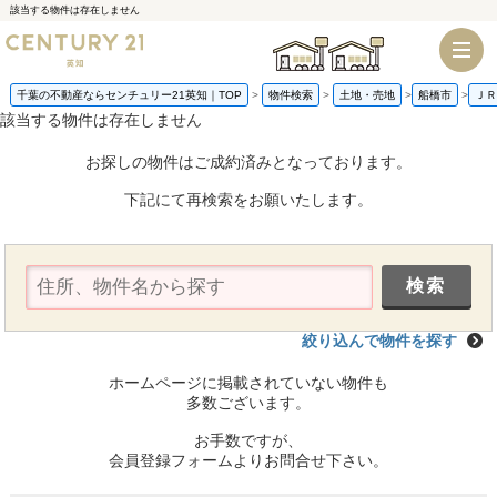
該当する物件は存在しません
千葉店
船橋店
千葉の不動産ならセンチュリー21英知｜TOP
物件検索
土地・売地
船橋市
ＪＲ
該当する物件は存在しません
お探しの物件はご成約済みとなっております。
下記にて再検索をお願いたします。
絞り込んで物件を探す
ホームページに掲載されていない物件も
多数ございます。
お手数ですが、
会員登録フォームよりお問合せ下さい。