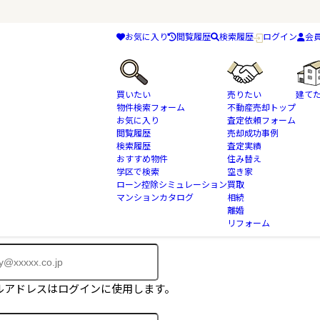
お気に入り
閲覧履歴
検索履歴
ログイン
会
買いたい
売りたい
建て
物件検索フォーム
不動産売却トップ
お気に入り
査定依頼フォーム
閲覧履歴
売却成功事例
検索履歴
査定実績
おすすめ物件
住み替え
物件はご成約済みとなっております。
学区で検索
空き家
に掲載されていない物件も多数ございます。
ローン控除シミュレーション
買取
マンションカタログ
相続
、会員登録フォームよりお問合せ下さい。
離婚
リフォーム
ルアドレスはログインに使用します。