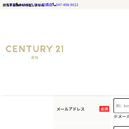
千葉店
043-285-5651
船橋店
047-498-9022
該当する物件は存在しません
お探しの
ホームページ
お手数ですが
メールアドレス
必須
※メー