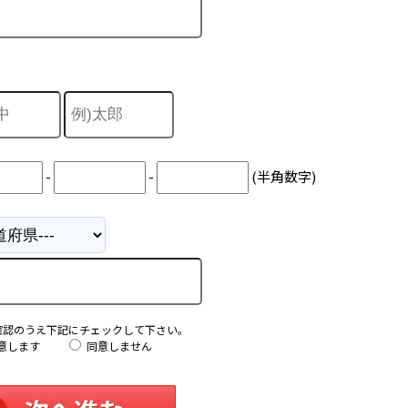
-
-
(半角数字)
確認のうえ下記にチェックして下さい。
意します
同意しません