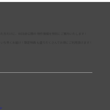
た方だけに、WEB非公開の 物件情報を特別にご案内いたします！
をいち早くお届け！限定特典 も盛りだくさんでお得にご利用頂けます！
録
ン