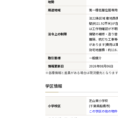
地勢
用途地域
第一種低層住居専用
法22条区域 敷地
壁(約21.92平米)
は工作物確認が不明
法令上の制限
擁壁の補修・造り替
離隔、杭打ち工事等
があります(費用は買
効宅地面積：約116.
取引態様
一般媒介
情報更新日
2026年08月06日
※各種情報と差異がある場合は現況優先となります
学区情報
芝山東小学校
小学校区
(千葉県船橋市)
この学区の他の物件