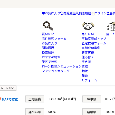
お気に入り
閲覧履歴
検索履歴
ログイン
会
買いたい
売りたい
建て
物件検索フォーム
不動産売却トップ
お気に入り
査定依頼フォーム
閲覧履歴
売却成功事例
検索履歴
査定実績
物件検索
土地・売地
船橋市
おすすめ物件
東葉高速鉄道
船橋市芝山519 1区画 
住み替え
学区で検索
空き家
ローン控除シミュレーション
買取
区画
マンションカタログ
相続
離婚
リフォーム
138.31m² (41.83坪)
81.26
土地面積
坪単価
MAPで確認
50 %
100 %
建ぺい率
容積率