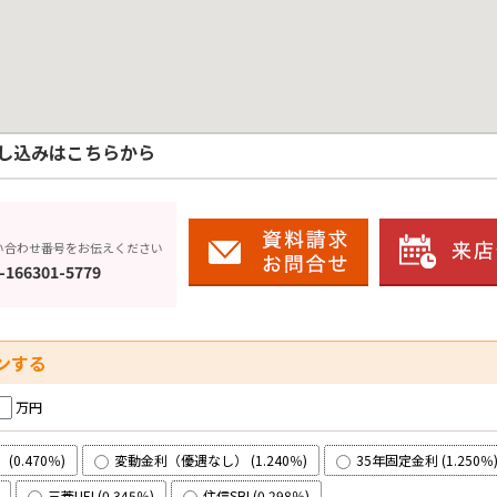
し込みはこちらから
い合わせ番号をお伝えください
-166301-5779
ンする
万円
0.470％)
変動金利（優遇なし） (1.240％)
35年固定金利 (1.250％
三菱UFJ (0.345％)
住信SBI (0.298％)