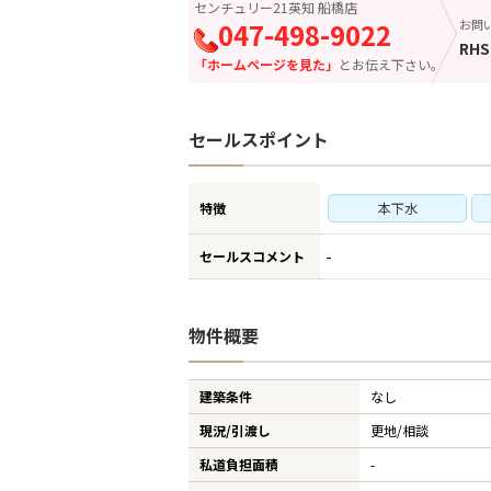
センチュリー21英知 船橋店
047-498-9022
お問
RHS
「ホームページを見た」
とお伝え下さい。
セールスポイント
特徴
本下水
-
セールスコメント
物件概要
建築条件
なし
現況/引渡し
更地/相談
私道負担面積
-