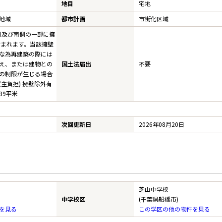
地目
宅地
地域
都市計画
市街化区域
西側及び南側の一部に擁
が含まれます。当該擁壁
な為再建築の際には
え、または建物との
国土法届出
不要
の制限が生じる場合
主負担) 擁壁除外有
39平米
次回更新日
2026年08月20日
芝山中学校
中学校区
(千葉県船橋市)
を見る
この学区の他の物件を見る