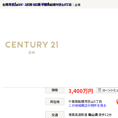
千葉店
043-285-5651
船橋店
047-498-9022
船橋市芝山519 1区画 1区画 千葉県船橋市芝山5丁目｜土地
千葉の不動産ならセンチュリー21英知｜TOP
船橋市芝山519 1区画 1
土地
3,400万円
価格
千葉県船橋市芝山5丁目
所在地
この地域周辺の物件を見る
東葉高速鉄道
飯山満
徒歩12分
交通