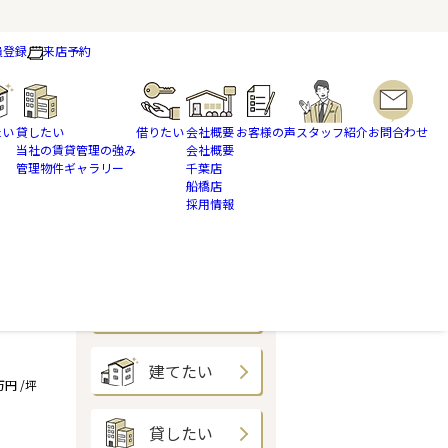
員登録
来店予約
たい
貸したい
借りたい
会社概要
お客様の声
スタッフ紹介
お問合わせ
当社の賃貸管理の強み
会社概要
管理物件ギャラリー
千葉店
船橋店
採用情報
1区画
買いたい
売りたい
建てたい
万円 /坪
貸したい