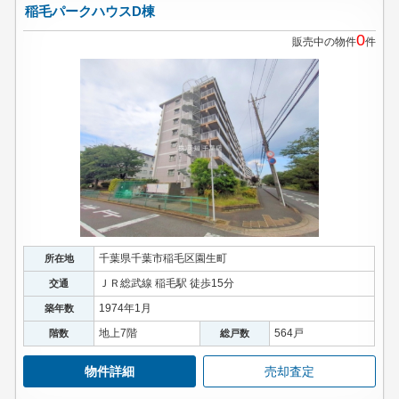
稲毛パークハウスD棟
0
販売中の物件
件
千葉県千葉市稲毛区園生町
所在地
ＪＲ総武線 稲毛駅 徒歩15分
交通
1974年1月
築年数
地上7階
564戸
階数
総戸数
物件詳細
売却査定