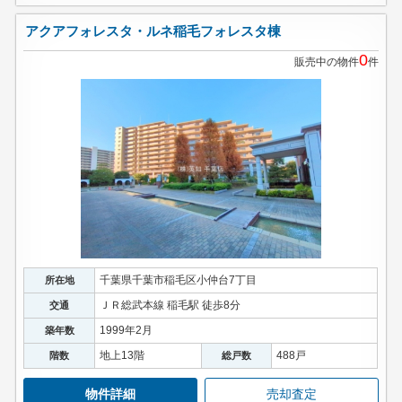
アクアフォレスタ・ルネ稲毛フォレスタ棟
0
販売中の物件
件
千葉県千葉市稲毛区小仲台7丁目
所在地
ＪＲ総武本線 稲毛駅 徒歩8分
交通
1999年2月
築年数
地上13階
488戸
階数
総戸数
物件詳細
売却査定