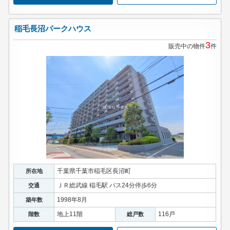
稲毛長沼パークハウス
3
販売中の物件
件
千葉県千葉市稲毛区長沼町
所在地
ＪＲ総武線 稲毛駅 バス24分停歩6分
交通
1998年8月
築年数
地上11階
116戸
階数
総戸数