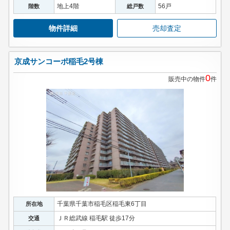
地上4階
56戸
階数
総戸数
物件詳細
売却査定
京成サンコーポ稲毛2号棟
0
販売中の物件
件
千葉県千葉市稲毛区稲毛東6丁目
所在地
ＪＲ総武線 稲毛駅 徒歩17分
交通