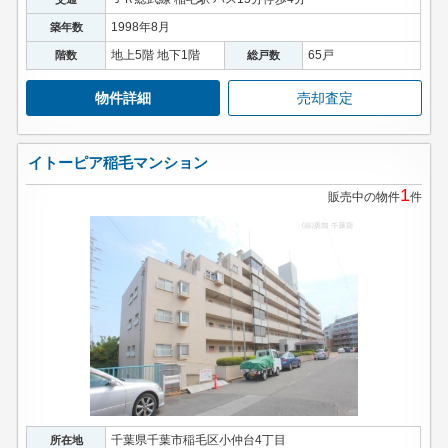
1998年8月
築年数
地上5階 地下1階
65戸
階数
総戸数
物件詳細
売却査定
イトーピア稲毛マンション
1
販売中の物件
件
千葉県千葉市稲毛区小仲台4丁目
所在地