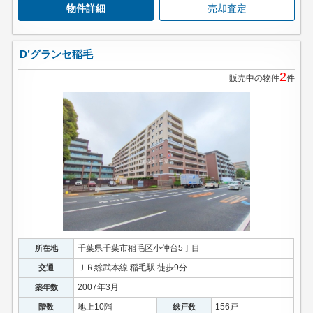
物件詳細
売却査定
D’グランセ稲毛
2
販売中の物件
件
千葉県千葉市稲毛区小仲台5丁目
所在地
ＪＲ総武本線 稲毛駅 徒歩9分
交通
2007年3月
築年数
地上10階
156戸
階数
総戸数