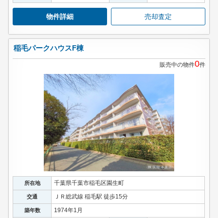
物件詳細
売却査定
稲毛パークハウスF棟
0
販売中の物件
件
千葉県千葉市稲毛区園生町
所在地
ＪＲ総武線 稲毛駅 徒歩15分
交通
1974年1月
築年数