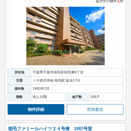
1
販売中の物件
件
千葉県千葉市稲毛区稲毛東6丁目
所在地
ＪＲ総武本線 稲毛駅 徒歩17分
交通
1983年2月
築年数
地上14階
168戸
階数
総戸数
物件詳細
売却査定
稲毛ファミールハイツ２４号棟 1007号室