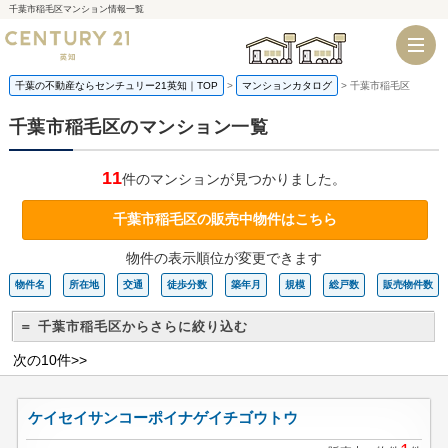
千葉市稲毛区マンション情報一覧
千葉店
船橋店
千葉の不動産ならセンチュリー21英知｜TOP
マンションカタログ
千葉市稲毛区
千葉市稲毛区のマンション一覧
11
件のマンションが見つかりました。
千葉市稲毛区の販売中物件はこちら
物件の表示順位が変更できます
物件名
所在地
交通
徒歩分数
築年月
規模
総戸数
販売物件数
＝ 千葉市稲毛区からさらに絞り込む
次の10件>>
ケイセイサンコーポイナゲイチゴウトウ