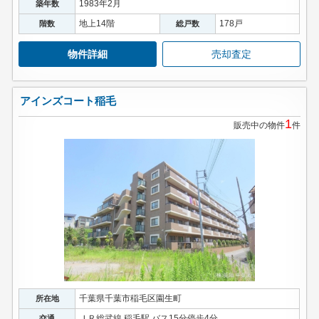
1983年2月
築年数
地上14階
178戸
階数
総戸数
物件詳細
売却査定
アインズコート稲毛
1
販売中の物件
件
千葉県千葉市稲毛区園生町
所在地
ＪＲ総武線 稲毛駅 バス15分停歩4分
交通