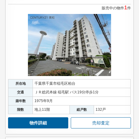
1
販売中の物件
件
千葉県千葉市稲毛区柏台
所在地
ＪＲ総武本線 稲毛駅 バス19分停歩1分
交通
1975年9月
築年数
地上11階
132戸
階数
総戸数
物件詳細
売却査定