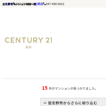
千葉店
043-285-5651
船橋店
047-498-9022
習志野市マンション情報一覧
千葉の不動産ならセンチュリー21英知｜TOP
習志野市のマンション一覧
15
件のマンションが見つかりました。
＝ 習志野市からさらに絞り込む