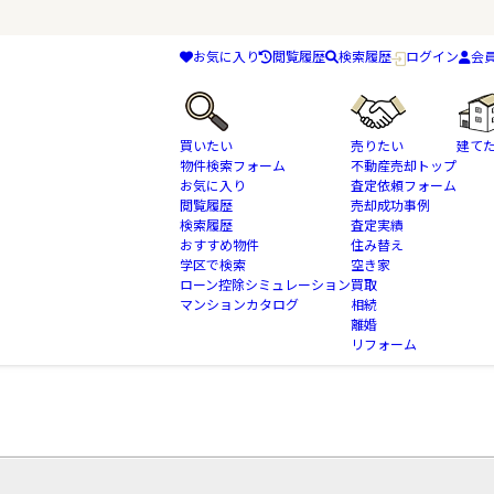
お気に入り
閲覧履歴
検索履歴
ログイン
会
買いたい
売りたい
建て
物件検索フォーム
不動産売却トップ
お気に入り
査定依頼フォーム
閲覧履歴
売却成功事例
マンションカタログ
習志野市
検索履歴
査定実績
おすすめ物件
住み替え
学区で検索
空き家
ローン控除シミュレーション
買取
マンションカタログ
相続
離婚
リフォーム