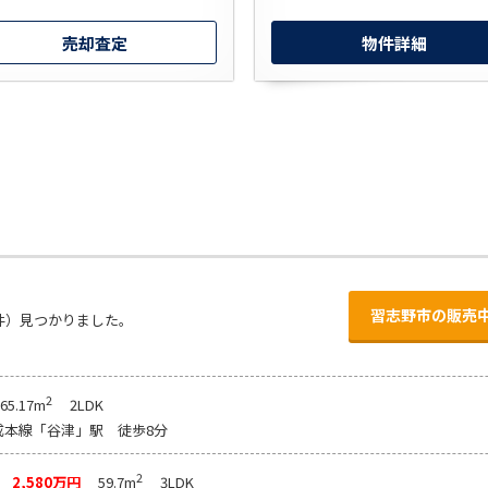
売却査定
物件詳細
習志野市の販売
件）見つかりました。
2
5.17m
2LDK
成本線「谷津」駅 徒歩8分
2
階
2,580万円
59.7m
3LDK