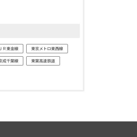
ＪＲ東金線
東京メトロ東西線
京成千葉線
東葉高速鉄道