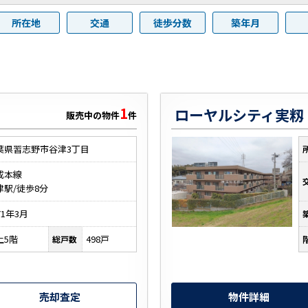
所在地
交通
徒歩分数
築年月
1
ローヤルシティ実籾
販売中の物件
件
葉県習志野市谷津3丁目
成本線
津駅/徒歩8分
71年3月
上5階
498戸
総戸数
売却査定
物件詳細