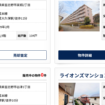
葉県習志野市実籾2丁目
成本線
成大久保駅/徒歩12分
99年2月
上9階
104戸
総戸数
売却査定
物件詳細
0
販売中の物件
件
葉県習志野市谷津3丁目
成本線
津駅/徒歩10分