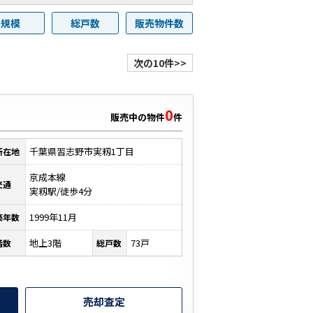
規模
総戸数
販売物件数
次の10件>>
0
販売中の物件
件
千葉県習志野市実籾1丁目
所在地
京成本線
交通
実籾駅/徒歩4分
1999年11月
築年数
地上3階
73戸
階数
総戸数
売却査定