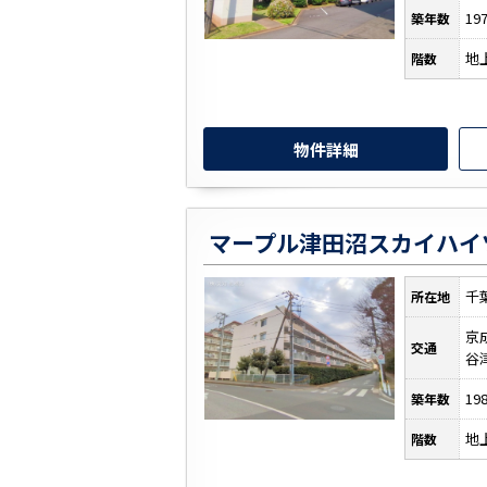
19
築年数
地
階数
物件詳細
マープル津田沼スカイハイ
千
所在地
京
交通
谷
19
築年数
地
階数