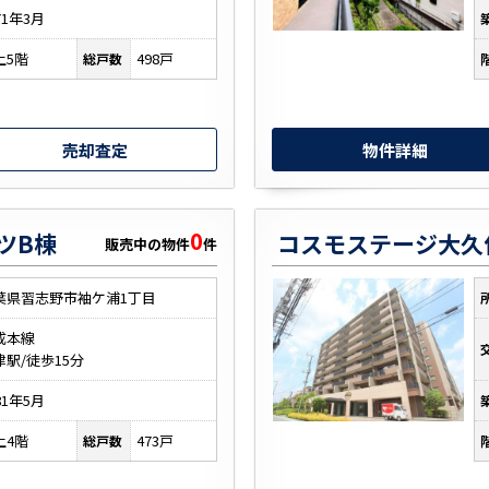
71年3月
上5階
498戸
総戸数
売却査定
物件詳細
0
ツB棟
コスモステージ大久
販売中の物件
件
葉県習志野市袖ケ浦1丁目
成本線
津駅/徒歩15分
81年5月
上4階
473戸
総戸数