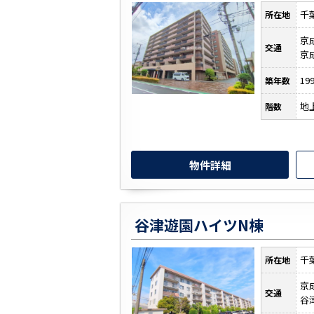
千
所在地
京
交通
京
19
築年数
地
階数
物件詳細
谷津遊園ハイツN棟
千
所在地
京
交通
谷