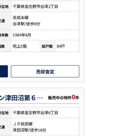
千葉県習志野市谷津2丁目
所在地
京成本線
交通
谷津駅/徒歩6分
1984年6月
築年数
地上5階
84戸
階数
総戸数
売却査定
0
ライオンズマンション津田沼第６ ３０６号室
販売中の物件
件
千葉県習志野市谷津6丁目
所在地
ＪＲ総武線
交通
津田沼駅/徒歩16分