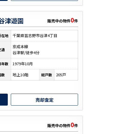
0
谷津遊園
販売中の物件
件
千葉県習志野市谷津4丁目
所在地
京成本線
交通
谷津駅/徒歩4分
1979年10月
築年数
地上10階
205戸
階数
総戸数
売却査定
0
販売中の物件
件