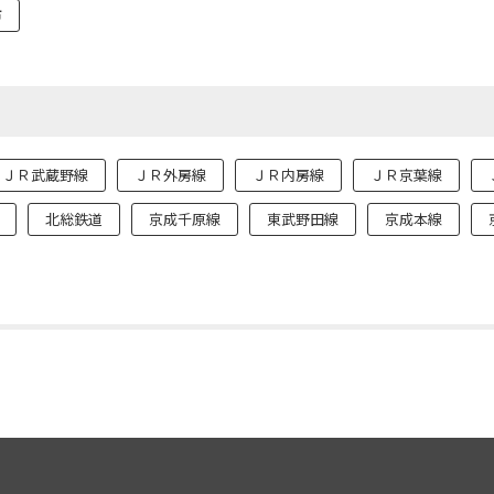
市
ＪＲ武蔵野線
ＪＲ外房線
ＪＲ内房線
ＪＲ京葉線
北総鉄道
京成千原線
東武野田線
京成本線