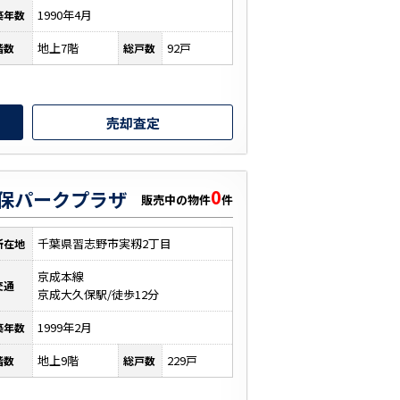
1990年4月
築年数
地上7階
92戸
階数
総戸数
売却査定
0
保パークプラザ
販売中の物件
件
千葉県習志野市実籾2丁目
所在地
京成本線
交通
京成大久保駅/徒歩12分
1999年2月
築年数
地上9階
229戸
階数
総戸数