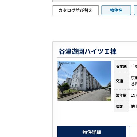
カタログ並び替え
物件名
谷津遊園ハイツＩ棟
千
所在地
京
交通
谷
19
築年数
地
階数
物件詳細