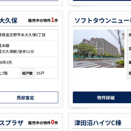
1
大久保
ソフトタウンニュー
販売中の物件
件
葉県習志野市本大久保5丁目
成本線
成大久保駅/徒歩11分
88年3月
上7階
55戸
総戸数
売却査定
物件詳細
0
スプラザ
津田沼ハイツC棟
販売中の物件
件