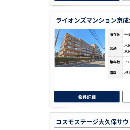
ライオンズマンション京成
千
所在地
京
交通
京
19
築年数
地
階数
物件詳細
コスモステージ大久保サウ