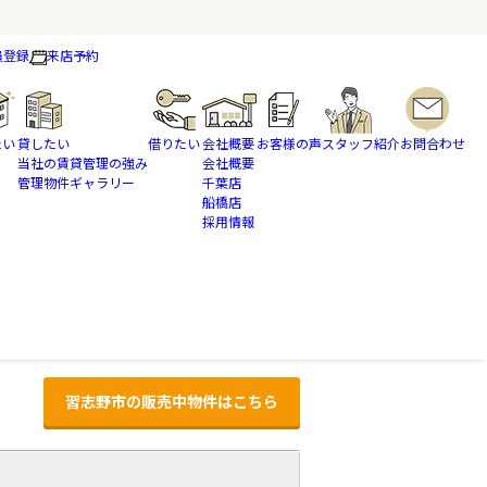
員登録
来店予約
たい
貸したい
借りたい
会社概要
お客様の声
スタッフ紹介
お問合わせ
当社の賃貸管理の強み
会社概要
管理物件ギャラリー
千葉店
船橋店
採用情報
習志野市の販売中物件はこちら