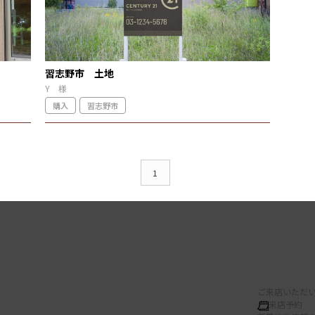
習志野市 土地
Y 様
購入
習志野市
1
ご来店いただい
来店予約