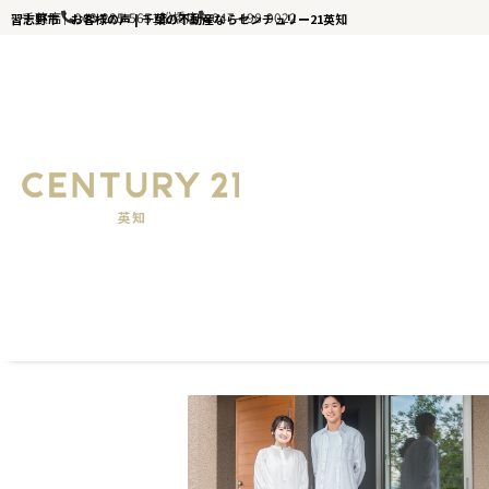
千葉店
043-285-5651
船橋店
047-498-9022
習志野市｜お客様の声 | 千葉の不動産ならセンチュリー21英知
千葉の不動産ならセンチュリー21英知｜TOP
お客様の声