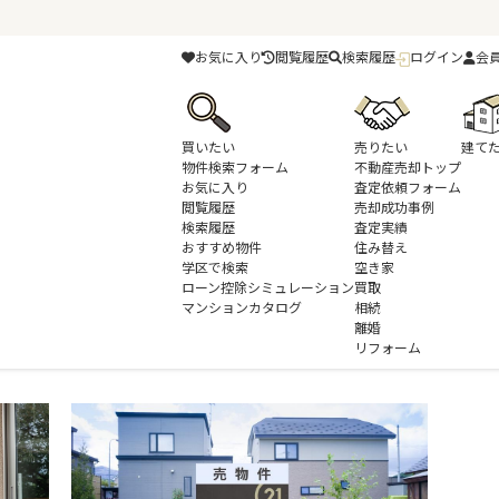
お気に入り
閲覧履歴
検索履歴
ログイン
会
買いたい
売りたい
建て
物件検索フォーム
不動産売却トップ
お気に入り
査定依頼フォーム
閲覧履歴
売却成功事例
検索履歴
査定実績
おすすめ物件
住み替え
学区で検索
空き家
ローン控除シミュレーション
買取
マンションカタログ
相続
離婚
リフォーム