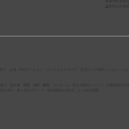
新着物件情報
新規会員登
建て
土地
中古マンション
マンションカタログ
住宅ローン控除シミュレーショ
替え
空き家
買取
相続
離婚
リフォーム
仲介手数料について
不動産会社の
却の流れ
高く売るポイント
売却価格の決め方
よくある質問