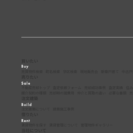
買いたい
売買物件検索
町名検索
学区検索
現地販売会
新築戸建て
中古戸
売りたい
不動産売却トップ
査定依頼フォーム
売却成功事例
査定実績
住み
媒介契約の種類
売却時の諸費用
仲介と買取の違い
必要な書類
売
注文建築
注文建築について
建築施工事例
借りたい
賃貸物件を探す
賃貸管理について
管理物件ギャラリー
当社について