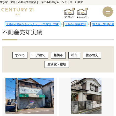
空き家・空地｜不動産売却実績 | 千葉の不動産ならセンチュリー21英知
千葉店
船橋店
千葉の不動産ならセンチュリー21英知｜TOP
千葉の不動産売却
[空き家・空地]不動
不動産売却実績
すべて
一戸建て
船橋市
柏市
住み替え
空き家・空地