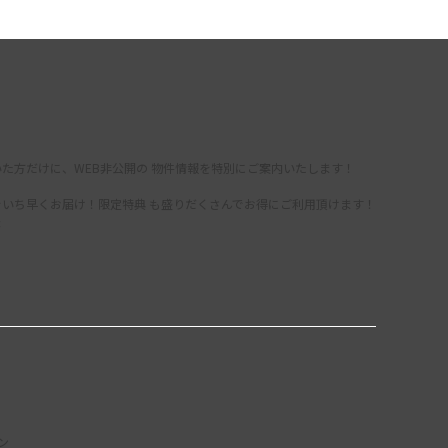
た方だけに、WEB非公開の 物件情報を特別にご案内いたします！
をいち早くお届け！限定特典 も盛りだくさんでお得にご利用頂けます！
録
ン