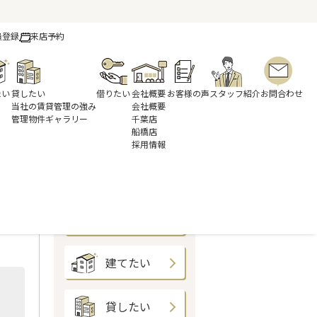
員登録
来店予約
たい
貸したい
借りたい
会社概要
お客様の声
スタッフ紹介
お問合わせ
当社の賃貸管理の強み
会社概要
管理物件ギャラリー
千葉店
船橋店
採用情報
績
買いたい
売りたい
建てたい
貸したい