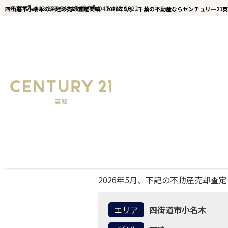
千葉店
043-285-5651
船橋店
047-498-9022
四街道市小名木の戸建の売却査定実績｜2026年5月｜千葉の不動産ならセンチュリー21
千葉の不動産ならセンチュリー21英知｜TOP
四街道市小名木の戸建｜不動産売
2026年5月、下記の不動産売却査
エリア
四街道市小名木