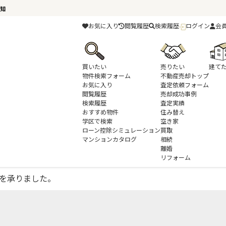
英知
お気に入り
閲覧履歴
検索履歴
ログイン
会
買いたい
売りたい
建て
物件検索フォーム
不動産売却トップ
お気に入り
査定依頼フォーム
閲覧履歴
売却成功事例
検索履歴
査定実績
千葉の不動産売却
不動産売却査定実績
おすすめ物件
四街道市小名木の戸建の売却査定実
住み替え
学区で検索
空き家
ローン控除シミュレーション
買取
却査定を承りました。
マンションカタログ
相続
離婚
リフォーム
定を承りました。