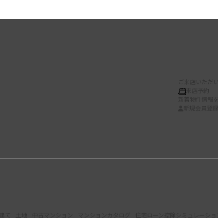
ご来店いただい
来店予約
新着物件情報
新規会員登
建て
土地
中古マンション
マンションカタログ
住宅ローン控除シミュレーショ