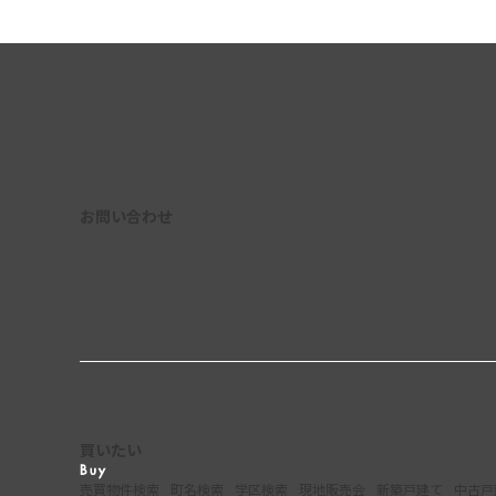
お問い合わせ
買いたい
売買物件検索
町名検索
学区検索
現地販売会
新築戸建て
中古戸