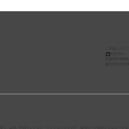
ご来店いただい
来店予約
新着物件情報
新規会員登
建て
土地
中古マンション
マンションカタログ
住宅ローン控除シミュレーショ