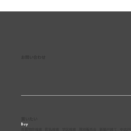
お問い合わせ
買いたい
売買物件検索
町名検索
学区検索
現地販売会
新築戸建て
中古戸