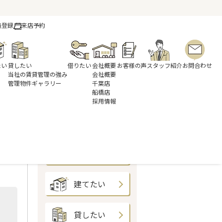
員登録
来店予約
たい
貸したい
借りたい
会社概要
お客様の声
スタッフ紹介
お問合わせ
当社の賃貸管理の強み
会社概要
管理物件ギャラリー
千葉店
船橋店
採用情報
定実績
買いたい
売りたい
建てたい
貸したい