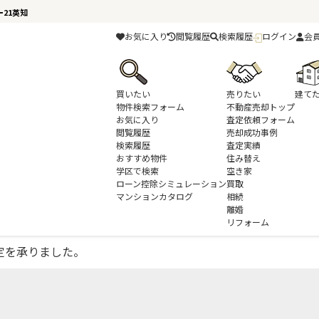
21英知
お気に入り
閲覧履歴
検索履歴
ログイン
会
買いたい
売りたい
建て
物件検索フォーム
不動産売却トップ
お気に入り
査定依頼フォーム
閲覧履歴
売却成功事例
検索履歴
査定実績
千葉の不動産売却
不動産売却査定実績
おすすめ物件
千葉市若葉区若松町の戸建の売却査
住み替え
学区で検索
空き家
ローン控除シミュレーション
買取
産売却査定を承りました。
マンションカタログ
相続
離婚
リフォーム
査定を承りました。