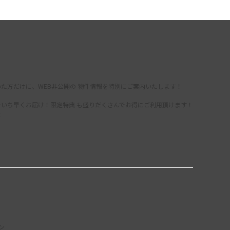
た方だけに、WEB非公開の 物件情報を特別にご案内いたします！
をいち早くお届け！限定特典 も盛りだくさんでお得にご利用頂けます！
録
ン