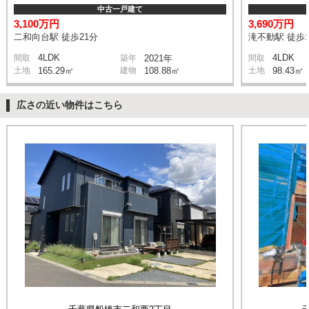
中古一戸建て
3,100万円
3,690万円
二和向台駅 徒歩21分
滝不動駅 徒歩1
4LDK
4LDK
間取
築年
2021年
間取
土地
165.29㎡
建物
108.88㎡
土地
98.43㎡
広さの近い物件はこちら