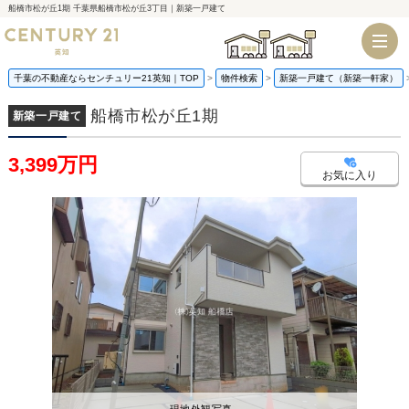
船橋市松が丘1期 千葉県船橋市松が丘3丁目｜新築一戸建て
千葉店
船橋店
千葉の不動産ならセンチュリー21英知｜TOP
物件検索
新築一戸建て（新築一軒家）
船橋市松が丘1期
新築一戸建て
3,399万円
お気に入り