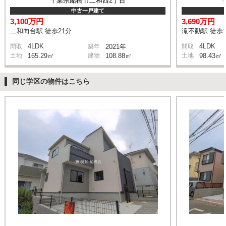
千葉県船橋市二和西2丁目
中古一戸建て
3,100万円
3,690万円
二和向台駅 徒歩21分
滝不動駅 徒歩1
4LDK
4LDK
間取
築年
2021年
間取
土地
165.29㎡
建物
108.88㎡
土地
98.43㎡
同じ学区の物件はこちら