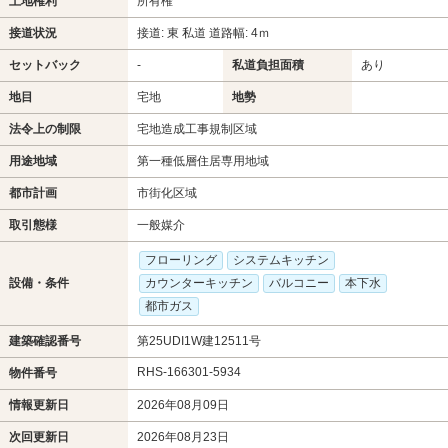
土地権利
所有権
接道状況
接道: 東 私道 道路幅: 4ｍ
セットバック
-
私道負担面積
あり
地目
宅地
地勢
法令上の制限
宅地造成工事規制区域
用途地域
第一種低層住居専用地域
都市計画
市街化区域
取引態様
一般媒介
フローリング
システムキッチン
設備・条件
カウンターキッチン
バルコニー
本下水
都市ガス
建築確認番号
第25UDI1W建12511号
RHS-166301-5934
物件番号
情報更新日
2026年08月09日
次回更新日
2026年08月23日