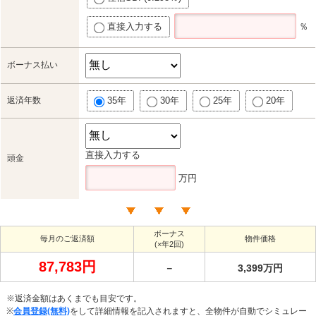
直接入力する
％
ボーナス払い
返済年数
35年
30年
25年
20年
直接入力する
頭金
万円
ボーナス
毎月のご返済額
物件価格
(×年2回)
87,783円
－
3,399万円
※返済金額はあくまでも目安です。
※
会員登録(無料)
をして詳細情報を記入されますと、全物件が自動でシミュレー