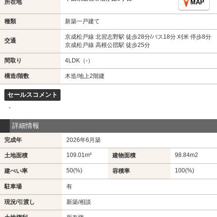
所在地
MAP
種類
新築一戸建て
京成松戸線 北習志野駅 徒歩28分/バス18分 刈米 停歩8分
交通
京成松戸線 高根公団駅 徒歩25分
間取り
4LDK（-）
構造/階数
木造/地上2階建
セールスコメント
-
詳細情報
完成年
2026年6月築
109.01m²
98.84m
2
土地面積
建物面積
50(%)
100(%)
建ぺい率
容積率
駐車場
有
現況/引渡し
新築/相談