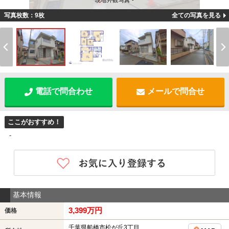
現地外観写真 -
写真枚数：9枚
全ての写真を見る
電話で問合わせ
メールで問合せ
ここがおすすめ！
-
基本情報
3,399万円
価格
千葉県船橋市松が丘3丁目