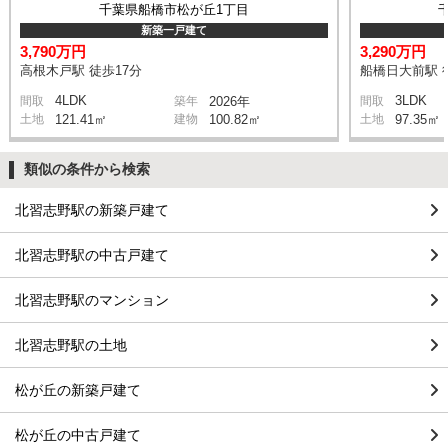
千葉県船橋市松が丘1丁目
新築一戸建て
3,790万円
3,290万円
高根木戸駅 徒歩17分
船橋日大前駅 
4LDK
3LDK
間取
築年
2026年
間取
土地
121.41㎡
建物
100.82㎡
土地
97.35㎡
類似の条件から検索
北習志野駅の新築戸建て
北習志野駅の中古戸建て
北習志野駅のマンション
北習志野駅の土地
松が丘の新築戸建て
松が丘の中古戸建て