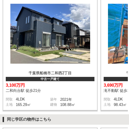
千葉県船橋市二和西2丁目
中古一戸建て
3,100万円
3,690万円
二和向台駅 徒歩21分
滝不動駅 徒歩1
4LDK
4LDK
間取
築年
2021年
間取
土地
165.29㎡
建物
108.88㎡
土地
98.43㎡
同じ学区の物件はこちら