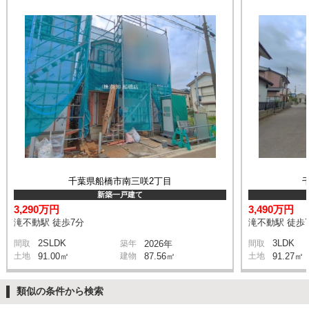
千葉県船橋市南三咲2丁目
新築一戸建て
3,290万円
3,490万円
滝不動駅 徒歩7分
滝不動駅 徒歩
2SLDK
3LDK
間取
築年
2026年
間取
土地
91.00㎡
建物
87.56㎡
土地
91.27㎡
類似の条件から検索