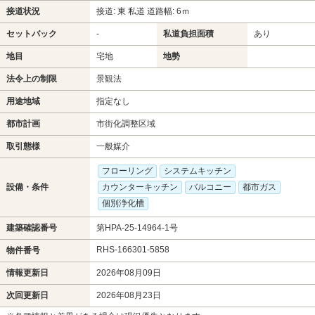
接道状況
接道: 東 私道 道路幅: 6ｍ
セットバック
-
私道負担面積
あり
地目
宅地
地勢
法令上の制限
景観法
用途地域
指定なし
都市計画
市街化調整区域
取引態様
一般媒介
フローリング
システムキッチン
設備・条件
カウンターキッチン
バルコニー
都市ガス
個別浄化槽
建築確認番号
第HPA-25-14964-1号
RHS-166301-5858
物件番号
情報更新日
2026年08月09日
次回更新日
2026年08月23日