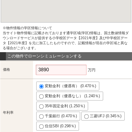
※物件情報の学区情報について
当サイト物件情報に記載されております通学区域(学区)情報は、国土数値情報ダ
ウンロードサービスが提供する小学校区データ【2021年度】及び中学校区デー
タ【2021年度】を元に加工したものですので、記載情報が現在の学区域と異な
る場合がございます。
この物件でローンシミュレーションする
価格
万円
変動金利（優遇有） (0.470％)
変動金利（優遇なし） (1.240％)
35年固定金利 (1.250％)
年利率
千葉銀行 (0.470％)
三菱UFJ (0.345％)
住信SBI (0.298％)