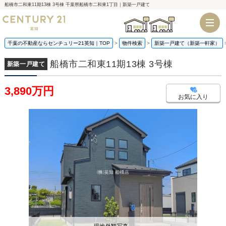
船橋市二和東11期13棟 3号棟 千葉県船橋市二和東1丁目｜新築一戸建て
千葉店
船橋店
千葉の不動産ならセンチュリー21英知｜TOP
物件検索
新築一戸建て（新築一軒家）
船橋市二和東11期13棟 3号棟
新築一戸建て
3,890万円
お気に入り