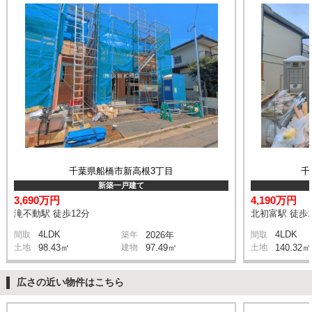
千葉県船橋市新高根3丁目
千
新築一戸建て
3,690万円
4,190万円
滝不動駅 徒歩12分
北初富駅 徒歩1
4LDK
4LDK
間取
築年
2026年
間取
土地
98.43㎡
建物
97.49㎡
土地
140.32㎡
広さの近い物件はこちら