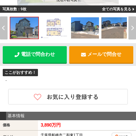
現地外観写真 -
写真枚数：9枚
全ての写真を見る
電話で問合わせ
メールで問合せ
ここがおすすめ！
-
基本情報
3,890万円
価格
千葉県船橋市二和東1丁目