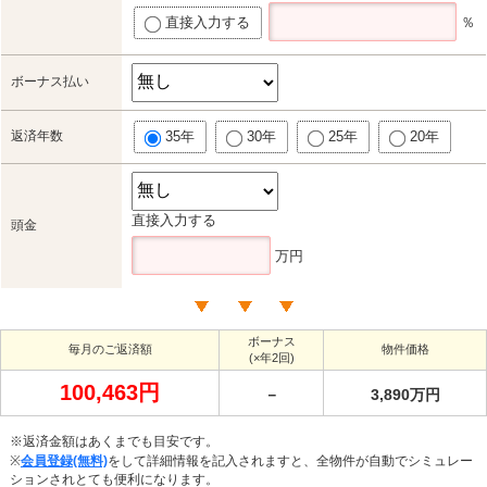
直接入力する
％
ボーナス払い
返済年数
35年
30年
25年
20年
直接入力する
頭金
万円
ボーナス
毎月のご返済額
物件価格
(×年2回)
100,463円
－
3,890万円
※返済金額はあくまでも目安です。
※
会員登録(無料)
をして詳細情報を記入されますと、全物件が自動でシミュレー
ションされとても便利になります。