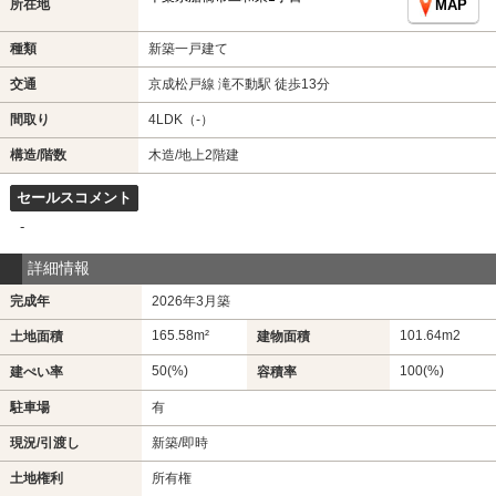
所在地
MAP
種類
新築一戸建て
交通
京成松戸線 滝不動駅 徒歩13分
間取り
4LDK（-）
構造/階数
木造/地上2階建
セールスコメント
-
詳細情報
完成年
2026年3月築
165.58m²
101.64m
2
土地面積
建物面積
50(%)
100(%)
建ぺい率
容積率
駐車場
有
現況/引渡し
新築/即時
土地権利
所有権