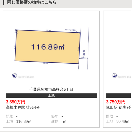
同じ価格帯の物件はこちら
千葉県船橋市高根台6丁目
土地
3,550万円
3,750万円
高根木戸駅 徒歩4分
塚田駅 徒歩7
-
-
-
間取
築年
間取
土地
116.89㎡
建物
-㎡
土地
99.49㎡