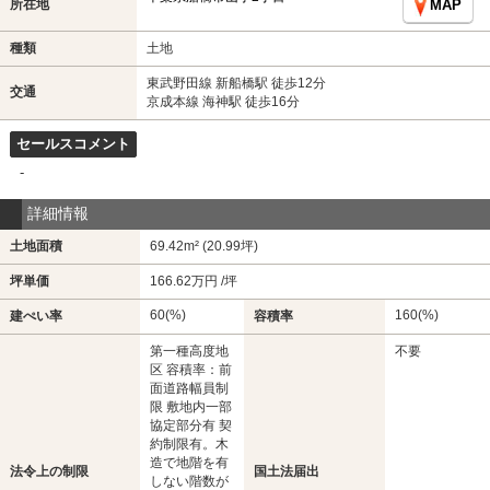
所在地
MAP
種類
土地
東武野田線 新船橋駅 徒歩12分
交通
京成本線 海神駅 徒歩16分
セールスコメント
-
詳細情報
土地面積
69.42m² (20.99坪)
坪単価
166.62万円 /坪
60(%)
160(%)
建ぺい率
容積率
第一種高度地
不要
区 容積率：前
面道路幅員制
限 敷地内一部
協定部分有 契
約制限有。木
造で地階を有
法令上の制限
国土法届出
しない階数が