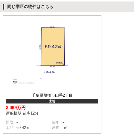
同じ学区の物件はこちら
千葉県船橋市山手2丁目
土地
3,499万円
新船橋駅 徒歩12分
-
-
間取
築年
土地
69.42㎡
建物
-㎡