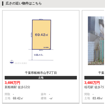
広さの近い物件はこちら
千葉県船橋市山手2丁目
千葉
土地
3,499万円
3,480万円
新船橋駅 徒歩12分
稲毛駅 徒歩7
-
-
-
間取
築年
間取
土地
69.42㎡
建物
-㎡
土地
83.49㎡