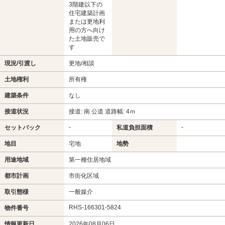
3階建以下の
住宅建築計画
または更地利
用の方へ向け
た土地販売で
す
現況/引渡し
更地/相談
土地権利
所有権
建築条件
なし
接道状況
接道: 南 公道 道路幅: 4ｍ
-
-
セットバック
私道負担面積
地目
宅地
地勢
用途地域
第一種住居地域
都市計画
市街化区域
取引態様
一般媒介
RHS-166301-5824
物件番号
情報更新日
2026年08月06日