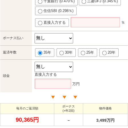
千葉銀行 (0.470％)
三菱UFJ (0.345％)
住信SBI (0.298％)
直接入力する
％
ボーナス払い
返済年数
35年
30年
25年
20年
直接入力する
頭金
万円
ボーナス
毎月のご返済額
物件価格
(×年2回)
90,365円
－
3,499万円