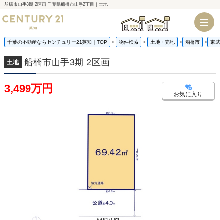
船橋市山手3期 2区画 千葉県船橋市山手2丁目｜土地
千葉店
船橋店
千葉の不動産ならセンチュリー21英知｜TOP
物件検索
土地・売地
船橋市
東武
船橋市山手3期 2区画
土地
3,499万円
お気に入り