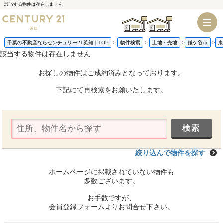
該当する物件は存在しません
千葉店
船橋店
千葉の不動産ならセンチュリー21英知｜TOP
物件検索
土地・売地
鎌ケ谷市
東
該当する物件は存在しません
お探しの物件はご成約済みとなっております。
下記にて再検索をお願いたします。
絞り込んで物件を探す
ホームページに掲載されていない物件も
多数ございます。
お手数ですが、
会員登録フォームよりお問合せ下さい。