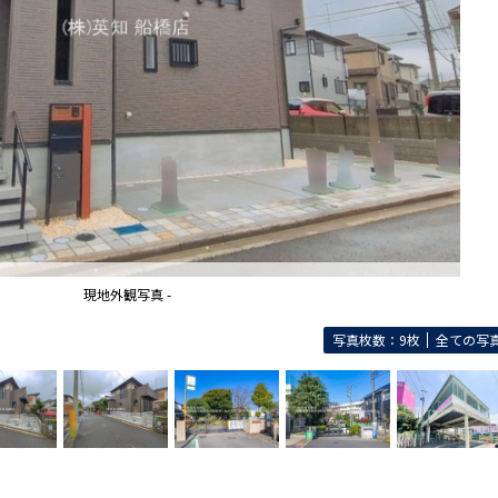
現地外観写真 -
写真枚数：9枚
全ての写