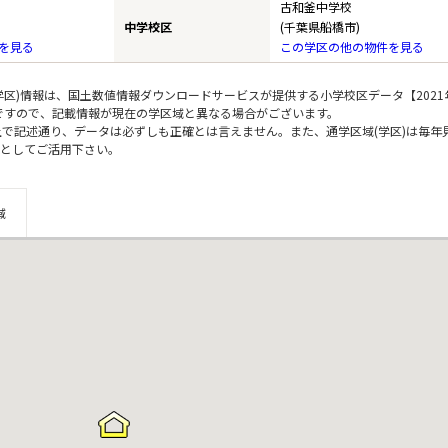
古和釜中学校
中学校区
(千葉県船橋市)
を見る
この学区の他の物件を見る
区)情報は、国土数値情報ダウンロードサービスが提供する小学校区データ【2021
のですので、記載情報が現在の学区域と異なる場合がございます。
上で記述通り、データは必ずしも正確とは言えません。また、通学区域(学区)は毎年
としてご活用下さい。
域