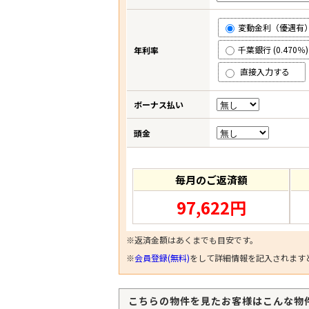
変動金利（優遇有） (
千葉銀行 (0.470％)
年利率
直接入力する
ボーナス払い
頭金
毎月のご返済額
97,622円
※返済金額はあくまでも目安です。
※
会員登録(無料)
をして詳細情報を記入されます
こちらの物件を見たお客様はこんな物