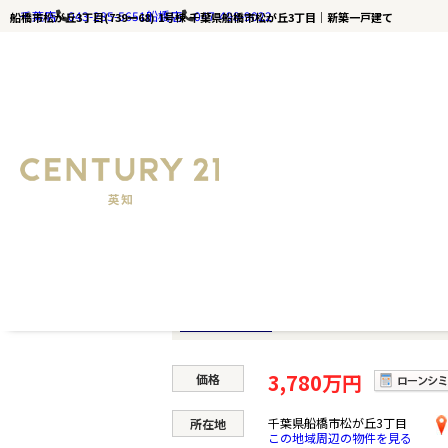
千葉店
043-285-5651
船橋店
047-498-9022
船橋市松が丘3丁目(739ー68) 1号棟 千葉県船橋市松が丘3丁目｜新築一戸建て
千葉の不動産ならセンチュリー21英知｜TOP
船橋市松が丘3丁目(739ー68) 1号棟
船橋市松が丘3丁目(7
新築一戸建て
3,780万円
価格
千葉県船橋市松が丘3丁目
所在地
この地域周辺の物件を見る