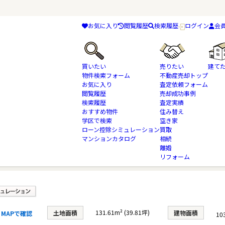
お気に入り
閲覧履歴
検索履歴
ログイン
会
買いたい
売りたい
建て
物件検索フォーム
不動産売却トップ
お気に入り
査定依頼フォーム
閲覧履歴
売却成功事例
検索履歴
査定実績
物件検索
新築一戸建て（新築一軒家）
おすすめ物件
船橋市
京成松戸線
住み替え
学区で検索
空き家
ローン控除シミュレーション
買取
マンションカタログ
相続
離婚
リフォーム
39ー68) 1号棟
131.61m² (39.81坪)
土地面積
建物面積
MAPで確認
10