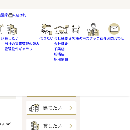
員登録
来店予約
たい
貸したい
借りたい
会社概要
お客様の声
スタッフ紹介
お問合わせ
当社の賃貸管理の強み
会社概要
管理物件ギャラリー
千葉店
船橋店
採用情報
買いたい
売りたい
建てたい
2
3.91m
貸したい