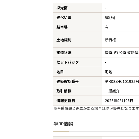
採光面
-
建ぺい率
50(%)
駐車場
有
土地権利
所有権
接道状況
接道: 西 公道 道路幅:
セットバック
-
地目
宅地
建築確認番号
第R08SHC101935
取引態様
一般媒介
情報更新日
2026年08月06日
※各種情報と差異がある場合は現況優先となります
学区情報