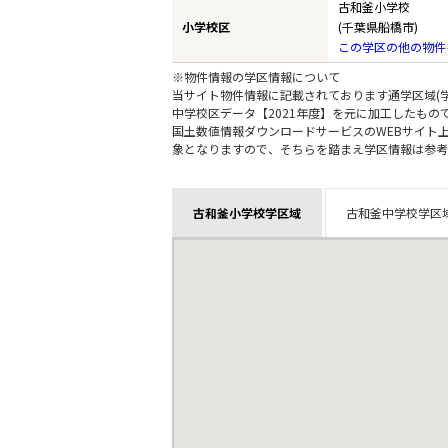
古和釜小学校
小学校区
(千葉県船橋市)
この学区の他の物件
※物件情報の学区情報について
当サイト物件情報に記載されております通学区域(学
中学校区データ【2021年度】を元に加工したも
国土数値情報ダウンロードサービスのWEBサイト
象となりますので、そちらを踏まえ学区情報は参考
古和釜小学校学区域
古和釜中学校学区