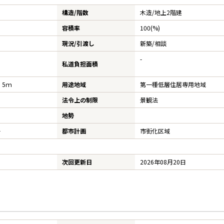
構造/階数
木造/
地上2階建
容積率
100(%)
現況/引渡し
新築/相談
-
私道負担面積
 5ｍ
用途地域
第一種低層住居専用地域
法令上の制限
景観法
地勢
号
都市計画
市街化区域
次回更新日
2026年08月20日