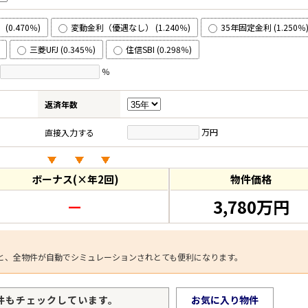
0.470％)
変動金利（優遇なし） (1.240％)
35年固定金利 (1.250％
三菱UFJ (0.345％)
住信SBI (0.298％)
％
返済年数
万円
直接入力する
ボーナス(×年2回)
物件価格
－
3,780万円
と、全物件が自動でシミュレーションされとても便利になります。
件もチェックしています。
お気に入り物件