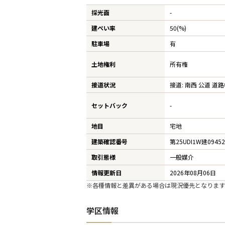
採光面
-
建ぺい率
50(%)
駐車場
有
土地権利
所有権
接道状況
接道: 南西 公道 道路
セットバック
-
地目
宅地
建築確認番号
第25UDI1W建0945
取引態様
一般媒介
情報更新日
2026年08月06日
※各種情報と差異がある場合は現況優先となります
学区情報