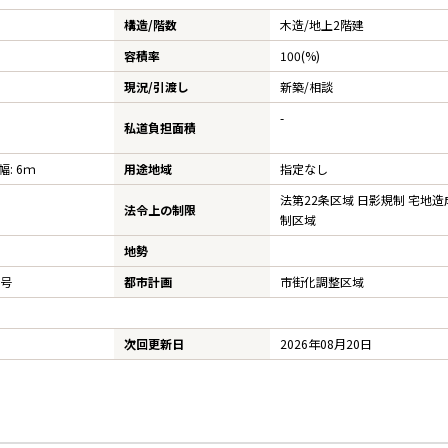
構造/階数
木造/
地上2階建
容積率
100(%)
現況/引渡し
新築/相談
-
私道負担面積
幅: 6ｍ
用途地域
指定なし
法第22条区域 日影規制 宅地
法令上の制限
制区域
地勢
2号
都市計画
市街化調整区域
次回更新日
2026年08月20日