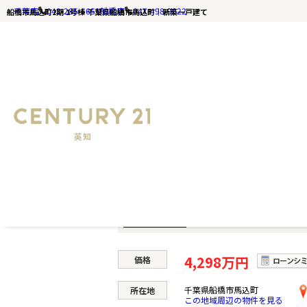
千葉店
043-285-5651
船橋店
047-498-9022
船橋市馬込町2期 1号棟 千葉県船橋市馬込町｜新築一戸建て
千葉の不動産ならセンチュリー21英知｜TOP
船橋市馬込町2期 1号棟
船橋市馬込町2期 1
新築一戸建て
4,298万円
価格
千葉県船橋市馬込町
所在地
この地域周辺の物件を見る