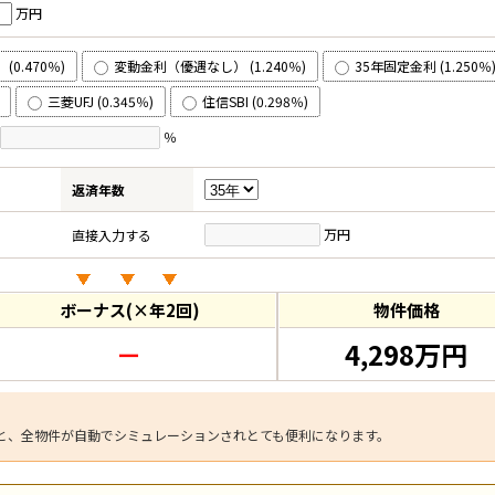
万円
0.470％)
変動金利（優遇なし） (1.240％)
35年固定金利 (1.250％
三菱UFJ (0.345％)
住信SBI (0.298％)
％
返済年数
万円
直接入力する
ボーナス(×年2回)
物件価格
－
4,298万円
と、全物件が自動でシミュレーションされとても便利になります。