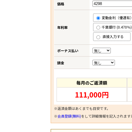
価格
変動金利（優遇有） (
千葉銀行 (0.470％)
年利率
直接入力する
ボーナス払い
頭金
毎月のご返済額
111,000円
※返済金額はあくまでも目安です。
※
会員登録(無料)
をして詳細情報を記入されます