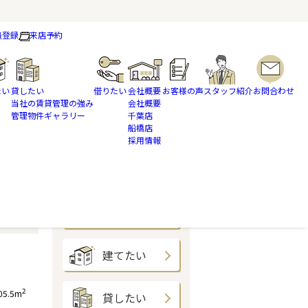
員登録
来店予約
たい
貸したい
借りたい
会社概要
お客様の声
スタッフ紹介
お問合わせ
当社の賃貸管理の強み
会社概要
管理物件ギャラリー
千葉店
船橋店
採用情報
買いたい
売りたい
建てたい
2
05.5m
貸したい