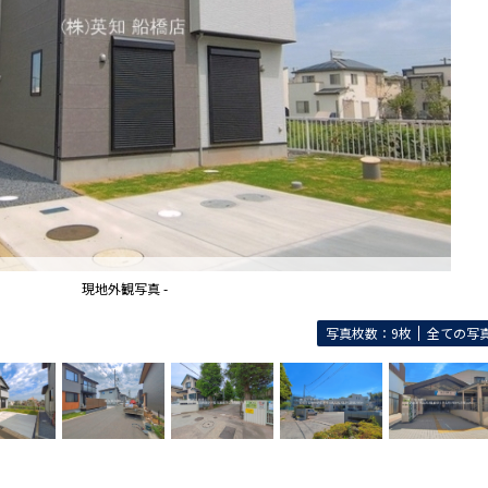
現地外観写真 -
写真枚数：9枚
全ての写