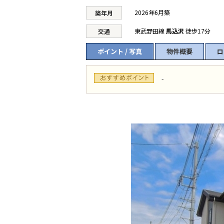
2026年6月築
築年月
東武野田線
馬込沢
徒歩17分
交通
ポイント / 写真
物件概要
ロ
-