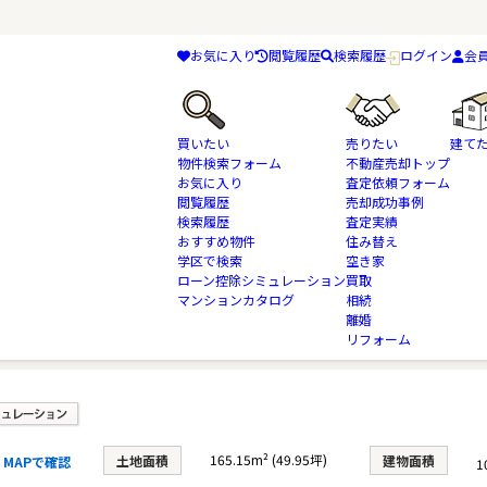
お気に入り
閲覧履歴
検索履歴
ログイン
会
買いたい
売りたい
建て
物件検索フォーム
不動産売却トップ
お気に入り
査定依頼フォーム
閲覧履歴
売却成功事例
検索履歴
査定実績
物件検索
新築一戸建て（新築一軒家）
おすすめ物件
船橋市
東武野田線
住み替え
学区で検索
空き家
ローン控除シミュレーション
買取
マンションカタログ
相続
離婚
リフォーム
号棟
165.15m² (49.95坪)
土地面積
建物面積
MAPで確認
1