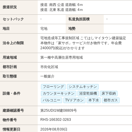
接道: 南西 公道 道路幅: 6ｍ
接道状況
接道: 北東 私道 道路幅: 4ｍ
-
-
セットバック
私道負担面積
地目
宅地
地勢
宅地造成等工事規制区域 こてはしマイタウン建築協定
法令上の制限
本物件は「家サポ」サービス付き物件です。年会費
24000円(税込)がかかります
用途地域
第一種中高層住居専用地域
都市計画
市街化区域
取引態様
一般媒介
フローリング
システムキッチン
設備・条件
カウンターキッチン
浴室乾燥機
床下収納
バルコニー
TVドアホン
本下水
都市ガス
建築確認番号
第25UDI1W建08809号
RHS-166302-3263
物件番号
情報更新日
2026年08月09日