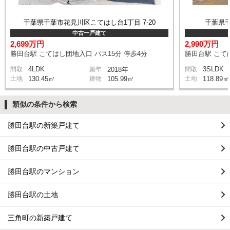
千葉県千葉市花見川区こてはし台1丁目 7-20
千葉県
中古一戸建て
2,699万円
2,990万円
勝田台駅 こてはし団地入口 バス15分 停歩4分
勝田台駅 こては
4LDK
3SLDK
間取
築年
2018年
間取
土地
130.45㎡
建物
105.99㎡
土地
118.89㎡
類似の条件から検索
勝田台駅の新築戸建て
勝田台駅の中古戸建て
勝田台駅のマンション
勝田台駅の土地
三角町の新築戸建て