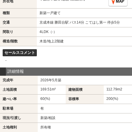
所在地
MAP
種類
新築一戸建て
交通
京成本線 勝田台駅 バス14分 こてはし第一 停歩5分
間取り
4LDK（-）
構造/階数
木造/地上2階建
セールスコメント
-
詳細情報
完成年
2026年5月築
169.51m²
112.79m
2
土地面積
建物面積
60(%)
200(%)
建ぺい率
容積率
駐車場
有
現況/引渡し
新築/相談
土地権利
所有権