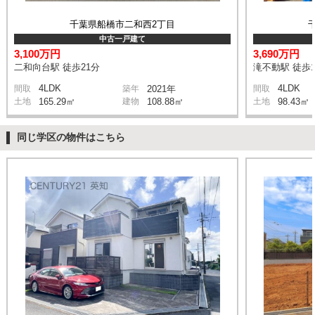
千葉県船橋市二和西2丁目
中古一戸建て
3,100万円
3,690万円
二和向台駅 徒歩21分
滝不動駅 徒歩1
4LDK
4LDK
間取
築年
2021年
間取
土地
165.29㎡
建物
108.88㎡
土地
98.43㎡
同じ学区の物件はこちら