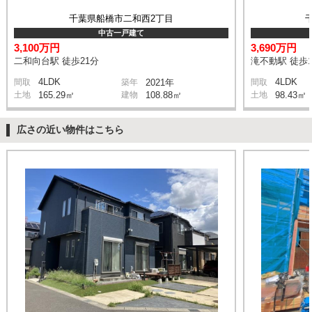
千葉県船橋市二和西2丁目
中古一戸建て
3,100万円
3,690万円
二和向台駅 徒歩21分
滝不動駅 徒歩1
4LDK
4LDK
間取
築年
2021年
間取
土地
165.29㎡
建物
108.88㎡
土地
98.43㎡
広さの近い物件はこちら