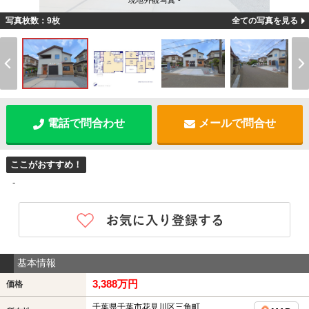
現地外観写真 -
写真枚数：9枚
全ての写真を見る
電話で問合わせ
メールで問合せ
ここがおすすめ！
-
基本情報
3,388万円
価格
千葉県千葉市花見川区三角町