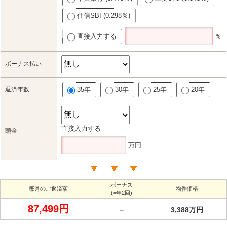
住信SBI (0.298％)
直接入力する
％
ボーナス払い
返済年数
35年
30年
25年
20年
直接入力する
頭金
万円
ボーナス
毎月のご返済額
物件価格
(×年2回)
87,499円
－
3,388万円