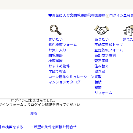
お気に入り
閲覧履歴
検索履歴
ログイン
会
買いたい
売りたい
建て
物件検索フォーム
不動産売却トップ
お気に入り
査定依頼フォーム
閲覧履歴
売却成功事例
検索履歴
査定実績
おすすめ物件
住み替え
学区で検索
空き家
ローン控除シミュレーション
買取
マンションカタログ
相続
離婚
リフォーム
ログイン出来ませんでした。
グインフォームよりログイン処理を行ってください
戻る
件の検索をする
・希望の条件を直接お問合せ