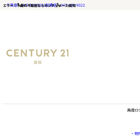
千葉店
043-285-5651
船橋店
047-498-9022
エラー｜千葉の不動産ならセンチュリー21英知
エラー
再度ロ
・物