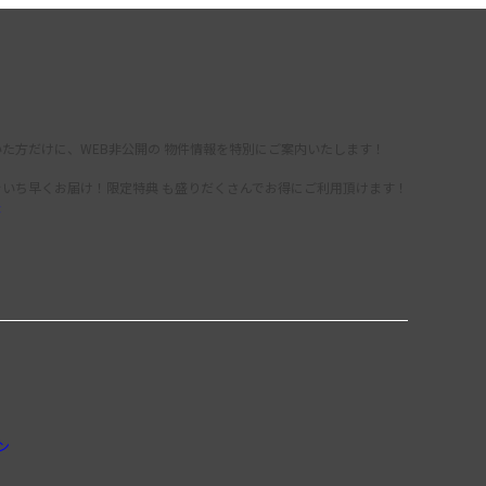
た方だけに、WEB非公開の 物件情報を特別にご案内いたします！
をいち早くお届け！限定特典 も盛りだくさんでお得にご利用頂けます！
録
ン