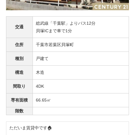
総武線「千葉駅」よりバス12分
交通
貝塚ICまで車で1分
住所
千葉市若葉区貝塚町
種別
戸建て
構造
木造
間取り
4DK
専有面積
66.65㎡
階数
ただいま賃貸中です🏠