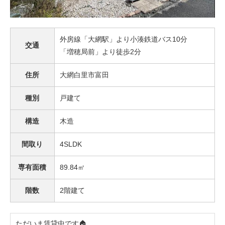
外房線「大網駅」より小湊鉄道バス10分
交通
「増穂局前」より徒歩2分
住所
大網白里市富田
種別
戸建て
構造
木造
間取り
4SLDK
専有面積
89.84㎡
階数
2階建て
ただいま賃貸中です🏠