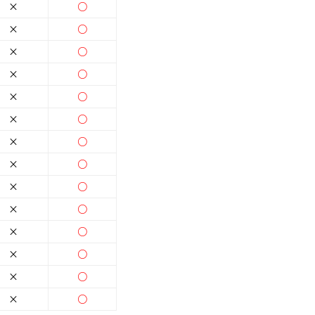
×
○
×
○
×
○
×
○
×
○
×
○
×
○
×
○
×
○
×
○
×
○
×
○
×
○
×
○