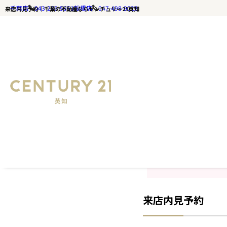
千葉店
043-285-5651
船橋店
047-498-9022
来店内見予約｜千葉の不動産ならセンチュリー21英知
TOPページ
来店予約
※当日のご予約につき
※本フォームの送信は
来店内見予約