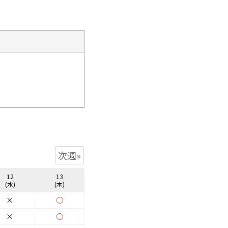
次週»
12
13
(水)
(木)
×
○
×
○