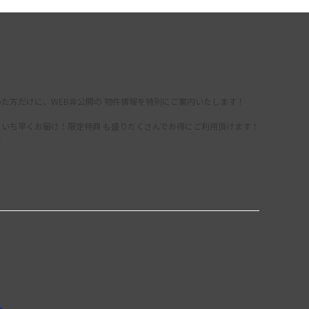
た方だけに、WEB非公開の 物件情報を特別にご案内いたします！
をいち早くお届け！限定特典 も盛りだくさんでお得にご利用頂けます！
録