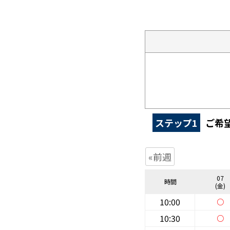
ステップ1
ご希
«前週
07
時間
(金)
10:00
○
10:30
○