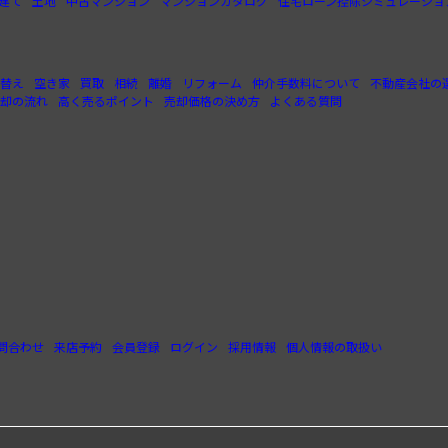
建て
土地
中古マンション
マンションカタログ
住宅ローン控除シミュレーショ
替え
空き家
買取
相続
離婚
リフォーム
仲介手数料について
不動産会社の
却の流れ
高く売るポイント
売却価格の決め方
よくある質問
問合わせ
来店予約
会員登録
ログイン
採用情報
個人情報の取扱い