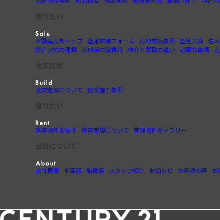
売買物件検索
町名検索
学区検索
現地販売会
新築戸建て
中古戸
売りたい
不動産売却トップ
査定依頼フォーム
売却成功事例
査定実績
住み
媒介契約の種類
売却時の諸費用
仲介と買取の違い
必要な書類
売
注文建築
注文建築について
建築施工事例
借りたい
賃貸物件を探す
賃貸管理について
管理物件ギャラリー
当社について
会社概要
千葉店
船橋店
スタッフ紹介
お知らせ
お客様の声
お