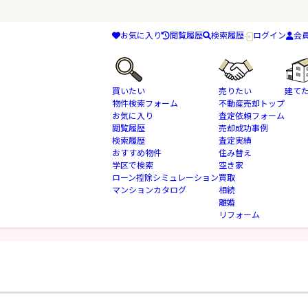
お気に入り
閲覧履歴
検索履歴
ログイン
会
買いたい
売りたい
建て
物件検索フォーム
不動産売却トップ
お気に入り
査定依頼フォーム
閲覧履歴
売却成功事例
検索履歴
査定実績
おすすめ物件
住み替え
学区で検索
空き家
ローン控除シミュレーション
買取
マンションカタログ
相続
ましては、お電話にてご連絡ください。
離婚
リフォーム
ご予約の確定ではございません。確定については、後日担当者よりご案