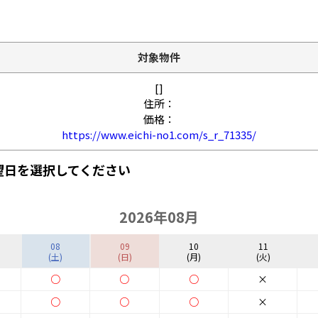
対象物件
[]
住所：
価格：
https://www.eichi-no1.com/s_r_71335/
望日を選択してください
2026年08月
08
09
10
11
(土)
(日)
(月)
(火)
○
○
○
×
○
○
○
×