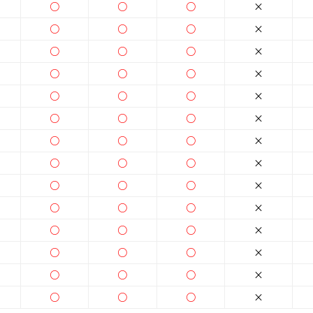
○
○
○
×
○
○
○
×
○
○
○
×
○
○
○
×
○
○
○
×
○
○
○
×
○
○
○
×
○
○
○
×
○
○
○
×
○
○
○
×
○
○
○
×
○
○
○
×
○
○
○
×
○
○
○
×