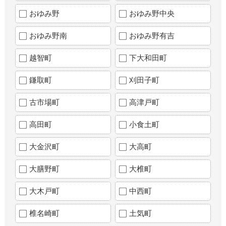
おゆみ野
おゆみ野中央
おゆみ野南
おゆみ野有吉
越智町
下大和田町
鎌取町
刈田子町
古市場町
高津戸町
高田町
小食土町
大金沢町
大高町
大膳野町
大椎町
大木戸町
中西町
椎名崎町
土気町