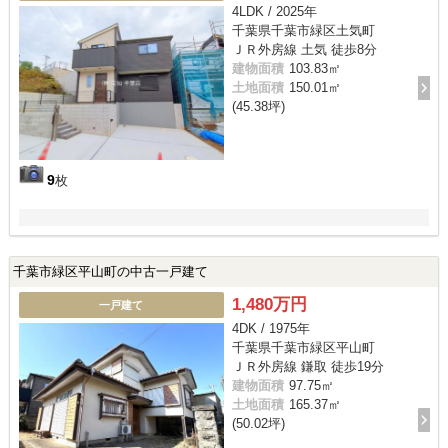
4LDK / 2025年
千葉県千葉市緑区土気町
ＪＲ外房線 土気 徒歩8分
建物面積
103.83㎡
土地面積
150.01㎡
(45.38坪)
9
枚
千葉市緑区平山町の中古一戸建て
1,480万円
一戸建て
4DK / 1975年
千葉県千葉市緑区平山町
ＪＲ外房線 鎌取 徒歩19分
建物面積
97.75㎡
土地面積
165.37㎡
(50.02坪)