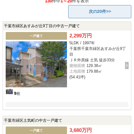
130
1～20
件中
件を表示
次の20件>>
千葉市緑区あすみが丘9丁目の中古一戸建て
2,299万円
一戸建て
5LDK / 1997年
千葉県千葉市緑区あすみが丘9丁
目
ＪＲ外房線 土気 徒歩33分
建物面積
129.38㎡
土地面積
179.88㎡
(54.41坪)
9
枚
千葉市緑区土気町の中古一戸建て
3,680万円
一戸建て