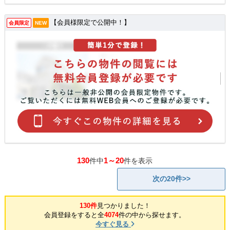
【会員様限定で公開中！】
会員限定
NEW
130
1～20
件中
件を表示
次の20件>>
130件
見つかりました！
会員登録をすると全
4074
件の中から探せます。
今すぐ見る