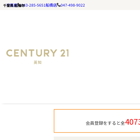
千葉店
043-285-5651
船橋店
047-498-9022
千葉県 船橋市
千葉の不動産ならセンチュリー21英知｜TOP
千葉県 船橋市 の検索結果一覧
407
会員登録をすると全