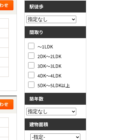
駅徒歩
間取り
～1LDK
2DK～2LDK
3DK～3LDK
4DK～4LDK
5DK～5LDK以上
築年数
建物面積