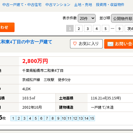
中古一戸建て・中古住宅
中古マンション
土地・売地
投資用・収益物件
表示件数
並び順
...
1
2
3
4
5
9
次の
二和東4丁目の中古一戸建て
2,800万円
地
千葉県船橋市二和東4丁目
京成松戸線 三咲駅 徒歩5分
り
4LDK
面積
103.5㎡
土地面積
116.21㎡(35.15坪)
月
2002年10月
建物構造
一戸建て/木造
5
枚