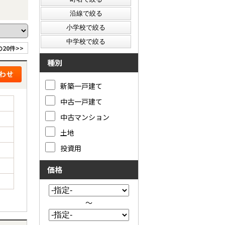
20件>>
種別
新築一戸建て
中古一戸建て
中古マンション
土地
投資用
価格
～