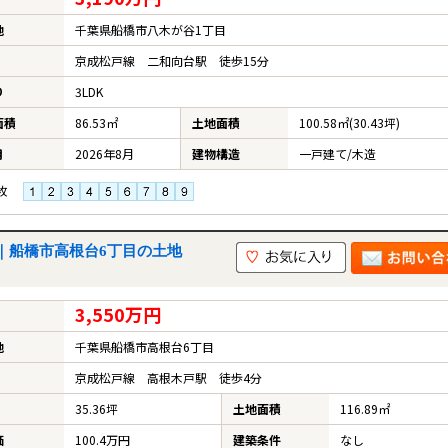
地
千葉県船橋市八木が谷1丁目
京成松戸線 二和向台駅 徒歩15分
り
3LDK
面積
86.53㎡
土地面積
100.58㎡(30.43坪)
月
2026年8月
建物構造
一戸建て/木造
枚
画｜船橋市高根台6丁目の土地
3,550万円
地
千葉県船橋市高根台6丁目
京成松戸線 高根木戸駅 徒歩4分
35.36坪
土地面積
116.89㎡
価
100.4万円
建築条件
なし