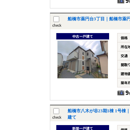
9
船橋市薬円台3丁目｜船橋市薬
check
中古一戸建て
価格
所在
交通
間取
建物
築年
9
船橋市八木が谷23期1棟 1号
check
建て
新築一戸建て
価格