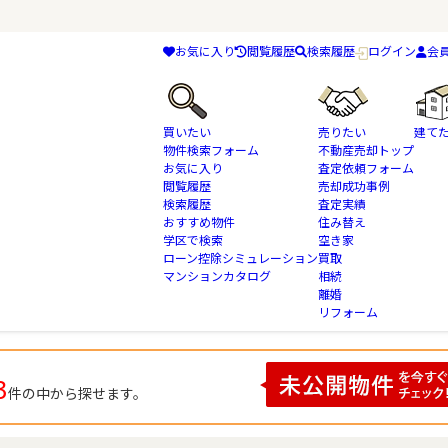
お気に入り
閲覧履歴
検索履歴
ログイン
会
買いたい
売りたい
建て
物件検索フォーム
不動産売却トップ
お気に入り
査定依頼フォーム
閲覧履歴
売却成功事例
検索履歴
査定実績
物件検索
千葉県 船橋市 の不動産情報一覧
おすすめ物件
住み替え
学区で検索
空き家
ローン控除シミュレーション
買取
マンションカタログ
相続
離婚
リフォーム
3
件の中から探せます。