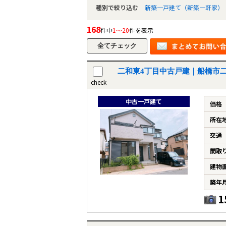
種別で絞り込む
新築一戸建て（新築一軒家）
168
件中
1～20
件を表示
二和東4丁目中古戸建｜船橋市
check
中古一戸建て
価格
所在
交通
間取
建物
築年
1