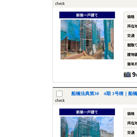
check
新築一戸建て
価格
所在
交通
間取
建物
築年
9
船橋法典第30 4期 3号棟｜
check
新築一戸建て
価格
所在
交通