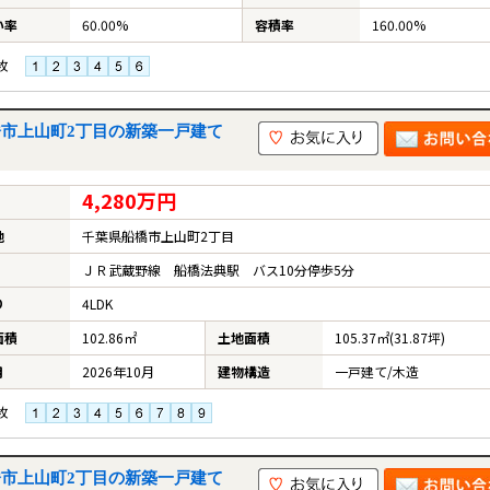
い率
60.00%
容積率
160.00%
枚
船橋市上山町2丁目の新築一戸建て
4,280万円
地
千葉県船橋市上山町2丁目
ＪＲ武蔵野線 船橋法典駅 バス10分停歩5分
り
4LDK
面積
102.86㎡
土地面積
105.37㎡(31.87坪)
月
2026年10月
建物構造
一戸建て/木造
枚
船橋市上山町2丁目の新築一戸建て