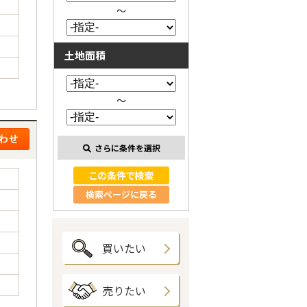
～
土地面積
～
さらに条件を選択
検索ページに戻る
買いたい
売りたい