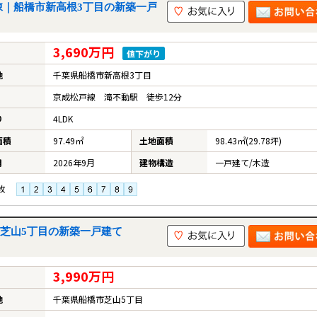
号棟｜船橋市新高根3丁目の新築一戸
3,690万円
値下がり
地
千葉県船橋市新高根3丁目
京成松戸線 滝不動駅 徒歩12分
り
4LDK
面積
97.49㎡
土地面積
98.43㎡(29.78坪)
月
2026年9月
建物構造
一戸建て/木造
枚
市芝山5丁目の新築一戸建て
3,990万円
地
千葉県船橋市芝山5丁目