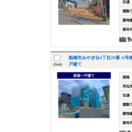
交通
間取
建物
築年
9
船橋市みやぎ台4丁目29番 A
check
戸建て
新築一戸建て
価格
所在
交通
間取
建物
築年