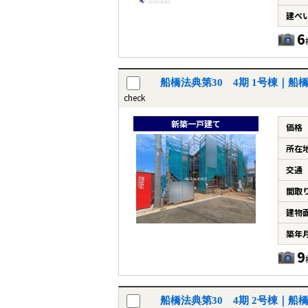
建ぺ
6
船橋法典第30 4期 1号棟｜
check
新築一戸建て
価格
所在
交通
間取
建物
築年
9
船橋法典第30 4期 2号棟｜