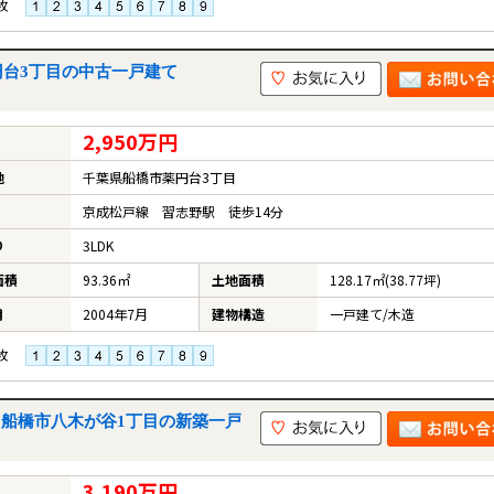
枚
円台3丁目の中古一戸建て
2,950万円
地
千葉県船橋市薬円台3丁目
京成松戸線 習志野駅 徒歩14分
り
3LDK
面積
93.36㎡
土地面積
128.17㎡(38.77坪)
月
2004年7月
建物構造
一戸建て/木造
枚
棟｜船橋市八木が谷1丁目の新築一戸
3,190万円