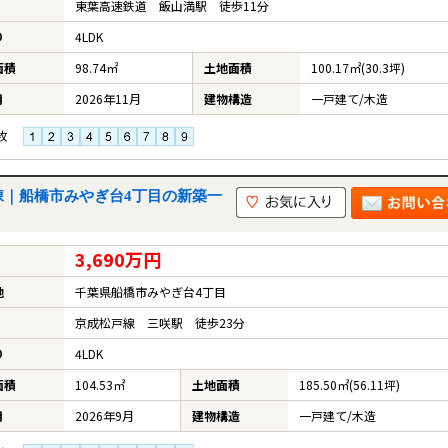
東葉高速鉄道 飯山満駅 徒歩11分
り
4LDK
面積
98.74㎡
土地面積
100.17㎡(30.3坪)
月
2026年11月
建物構造
一戸建て/木造
枚
号棟｜船橋市みやぎ台4丁目の新築一
3,690万円
地
千葉県船橋市みやぎ台4丁目
京成松戸線 三咲駅 徒歩23分
り
4LDK
面積
104.53㎡
土地面積
185.50㎡(56.11坪)
月
2026年9月
建物構造
一戸建て/木造