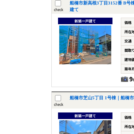
船橋市新高根3丁目3152番 B
check
建て
新築一戸建て
価格
所在
交通
間取
建物
築年
9
船橋市芝山5丁目 1号棟｜船橋
check
新築一戸建て
価格
所在