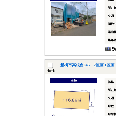
所在
交通
間取
建物
築年
9
船橋市高根台645 2区画 1区
check
土地
価格
所在
交通
坪数
坪単