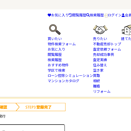
お気に入り
閲覧履歴
検索履歴
ログイン
会
買いたい
売りたい
建て
物件検索フォーム
不動産売却トップ
お気に入り
査定依頼フォーム
閲覧履歴
売却成功事例
検索履歴
査定実績
物件検索
千葉県 市川市 の不動産情報一覧
おすすめ物件
住み替え
学区で検索
空き家
ローン控除シミュレーション
買取
条件では物件が見つかりませんでした。
マンションカタログ
相続
離婚
リフォーム
が、下記フォームよりお問合せ下さい。
発行