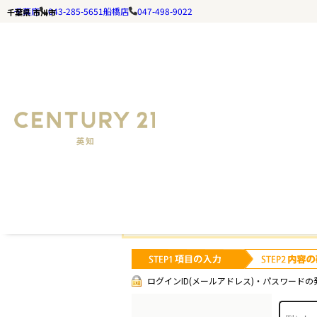
千葉店
043-285-5651
船橋店
047-498-9022
千葉県 市川市
千葉の不動産ならセンチュリー21英知｜TOP
お探しの
お手数です
ログインID(メールアドレス)・パスワードの