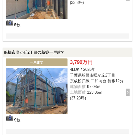
(33.8坪)
9
枚
船橋市咲が丘2丁目の新築一戸建て
3,790万円
一戸建て
4LDK / 2026年
千葉県船橋市咲が丘2丁目
京成松戸線 二和向台 徒歩12分
建物面積
97.08㎡
土地面積
123.06㎡
(37.23坪)
9
枚