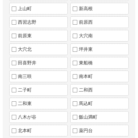
上山町
新高根
西習志野
前原西
前原東
大穴南
大穴北
坪井東
田喜野井
東船橋
南三咲
南本町
二子町
二和西
二和東
馬込町
八木が谷
飯山満町
北本町
薬円台