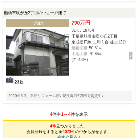
船橋市咲が丘2丁目の中古一戸建て
790万円
一戸建て
3DK / 1975年
千葉県船橋市咲が丘2丁目
京成松戸線 二和向台 徒歩12分
建物面積
50.51㎡
土地面積
70.85㎡
(21.43坪)
23
枚
2020年5月、各所リフォーム済♪ 現況毎月6万円で賃貸中♪
4
1～4
件中
件を表示
4件
見つかりました！
会員登録をすると全
4073
件の中から探せます。
今すぐ見る