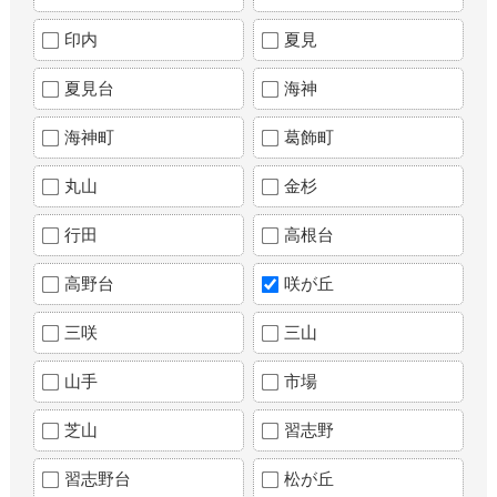
印内
夏見
夏見台
海神
海神町
葛飾町
丸山
金杉
行田
高根台
高野台
咲が丘
三咲
三山
山手
市場
芝山
習志野
習志野台
松が丘