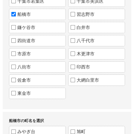
千葉市若葉区
千葉市美浜区
船橋市
習志野市
鎌ケ谷市
白井市
四街道市
八千代市
市原市
木更津市
八街市
印西市
佐倉市
大網白里市
東金市
船橋市の町名を選択
みやぎ台
旭町