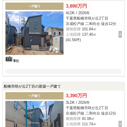
3,890万円
一戸建て
4LDK / 2026年
千葉県船橋市咲が丘2丁目
京成松戸線 二和向台 徒歩12分
建物面積
101.84㎡
土地面積
137.40㎡
(41.56坪)
9
枚
船橋市咲が丘2丁目の新築一戸建て
3,390万円
一戸建て
3LDK / 2026年
千葉県船橋市咲が丘2丁目
京成松戸線 二和向台 徒歩12分
建物面積
91.08㎡
土地面積
111.74㎡