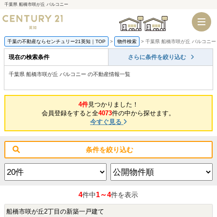
千葉県 船橋市咲が丘 バルコニー
千葉店
船橋店
千葉の不動産ならセンチュリー21英知｜TOP
物件検索
千葉県 船橋市咲が丘 バルコニー
現在の検索条件
さらに条件を絞り込む
千葉県 船橋市咲が丘 バルコニー の不動産情報一覧
4件
見つかりました！
会員登録をすると全
4073
件の中から探せます。
今すぐ見る
条件を絞り込む
4
1～4
件中
件を表示
船橋市咲が丘2丁目の新築一戸建て