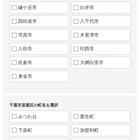
鎌ケ谷市
白井市
四街道市
八千代市
市原市
木更津市
八街市
印西市
佐倉市
大網白里市
東金市
千葉市若葉区の町名を選択
みつわ台
愛生町
下泉町
加曽利町