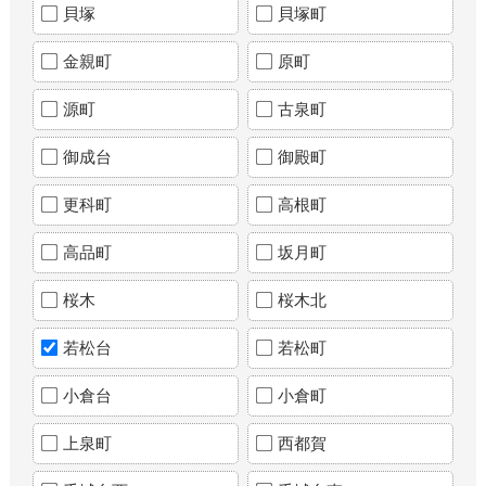
貝塚
貝塚町
金親町
原町
源町
古泉町
御成台
御殿町
更科町
高根町
高品町
坂月町
桜木
桜木北
若松台
若松町
小倉台
小倉町
上泉町
西都賀