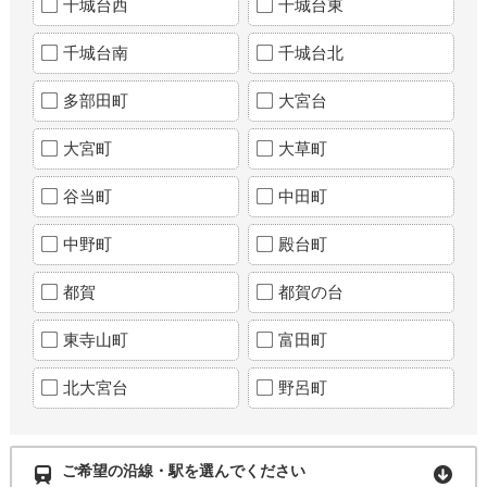
千城台西
千城台東
千城台南
千城台北
多部田町
大宮台
大宮町
大草町
谷当町
中田町
中野町
殿台町
都賀
都賀の台
東寺山町
富田町
北大宮台
野呂町
ご希望の沿線・駅を選んでください