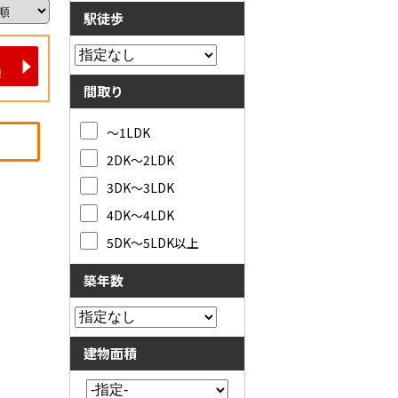
駅徒歩
間取り
～1LDK
2DK～2LDK
3DK～3LDK
4DK～4LDK
5DK～5LDK以上
築年数
建物面積