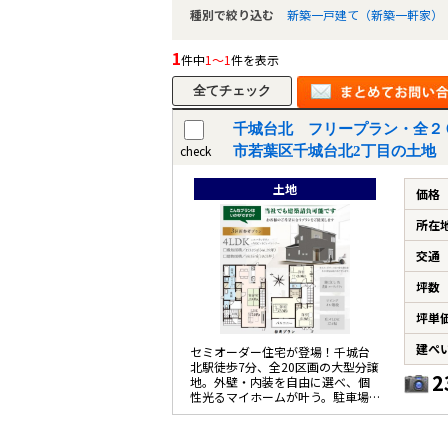
種別で絞り込む
新築一戸建て（新築一軒家）
1
件中
1～1
件を表示
千城台北 フリープラン・全２
check
市若葉区千城台北2丁目の土地
土地
価格
所在
交通
坪数
坪単
建ぺ
セミオーダー住宅が登場！千城台
北駅徒歩7分、全20区画の大型分譲
2
地。外壁・内装を自由に選べ、個
性光るマイホームが叶う。駐車場2
台以上のゆとり設計。