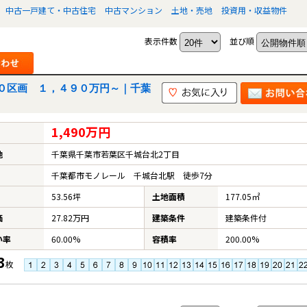
中古一戸建て・中古住宅
中古マンション
土地・売地
投資用・収益物件
表示件数
並び順
０区画 １，４９０万円～｜千葉
1,490万円
地
千葉県千葉市若葉区千城台北2丁目
千葉都市モノレール 千城台北駅 徒歩7分
53.56坪
土地面積
177.05㎡
価
27.82万円
建築条件
建築条件付
い率
60.00%
容積率
200.00%
3
枚