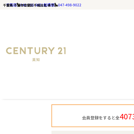
千葉店
043-285-5651
船橋店
047-498-9022
千葉県 千葉市若葉区千城台北 本下水
千葉の不動産ならセンチュリー21英知｜TOP
千葉県 千葉市若葉区千城台北 
407
会員登録をすると全