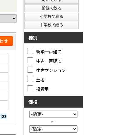
種別
新築一戸建て
中古一戸建て
中古マンション
土地
投資用
価格
～