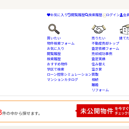
お気に入り
閲覧履歴
検索履歴
ログイン
会
買いたい
売りたい
建て
物件検索フォーム
不動産売却トップ
お気に入り
査定依頼フォーム
閲覧履歴
売却成功事例
検索履歴
査定実績
物件検索
千葉県 千葉市若葉区千城台北 本下水 の不動産情報一覧
おすすめ物件
住み替え
学区で検索
空き家
ローン控除シミュレーション
買取
マンションカタログ
相続
本下水 の検索結果一覧
離婚
リフォーム
3
件の中から探せます。