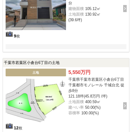
分
建物面積
105.12㎡
土地面積
130.92㎡
(39.6坪)
9
枚
千葉市若葉区小倉台6丁目の土地
5,550万円
土地
千葉県千葉市若葉区小倉台6丁目
千葉都市モノレール 千城台北 徒
歩8分
121.18坪(45.8万円 /坪)
土地面積
400.59㎡
建ぺい率
50.00(%)
容積率
100.00(%)
12
枚