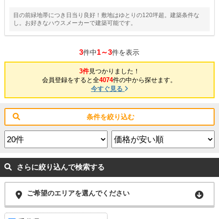
目の前緑地帯につき日当り良好！敷地はゆとりの120坪超。建築条件な
し。お好きなハウスメーカーで建築可能です。
3
1～3
件中
件を表示
3件
見つかりました！
会員登録をすると全
4074
件の中から探せます。
今すぐ見る
条件を絞り込む
さらに絞り込んで検索する
ご希望のエリアを選んでください