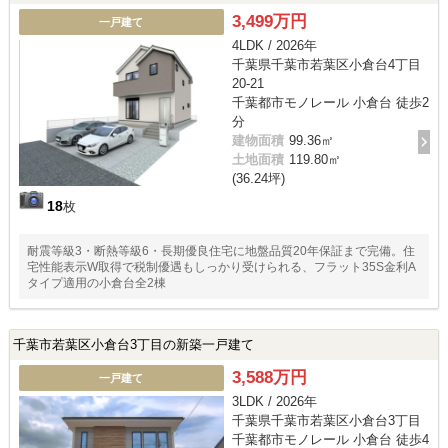
3,499万円
一戸建て
4LDK / 2026年
千葉県千葉市若葉区小倉台4丁目
20-21
千葉都市モノレール 小倉台 徒歩2
分
建物面積
99.36㎡
土地面積
119.80㎡
(36.24坪)
18
枚
耐震等級3・断熱等級6・長期優良住宅に地盤品質20年保証まで完備。住
宅性能表示W取得で税制優遇もしっかり受けられる、フラット35S金利A
タイプ適用の小倉台全2棟
千葉市若葉区小倉台3丁目の新築一戸建て
3,588万円
一戸建て
3LDK / 2026年
千葉県千葉市若葉区小倉台3丁目
千葉都市モノレール 小倉台 徒歩4