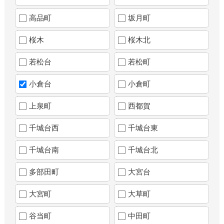
高品町
坂月町
桜木
桜木北
若松台
若松町
小倉台
小倉町
上泉町
西都賀
千城台西
千城台東
千城台南
千城台北
多部田町
大宮台
大宮町
大草町
谷当町
中田町