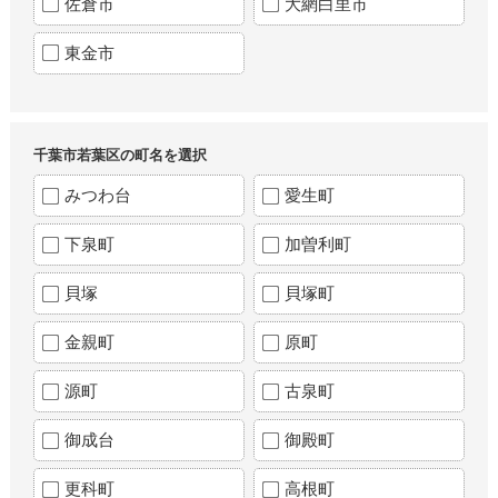
佐倉市
大網白里市
東金市
千葉市若葉区の町名を選択
みつわ台
愛生町
下泉町
加曽利町
貝塚
貝塚町
金親町
原町
源町
古泉町
御成台
御殿町
更科町
高根町