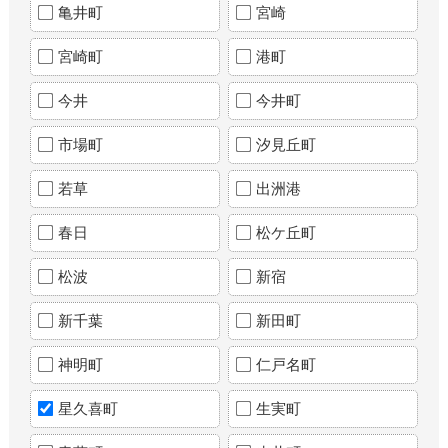
亀井町
宮崎
宮崎町
港町
今井
今井町
市場町
汐見丘町
若草
出洲港
春日
松ケ丘町
松波
新宿
新千葉
新田町
神明町
仁戸名町
星久喜町
生実町