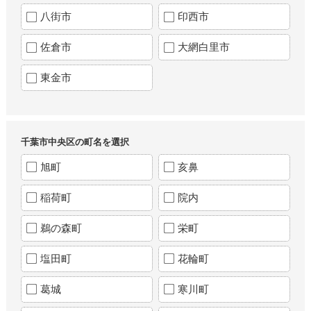
八街市
印西市
佐倉市
大網白里市
東金市
千葉市中央区の町名を選択
旭町
亥鼻
稲荷町
院内
鵜の森町
栄町
塩田町
花輪町
葛城
寒川町