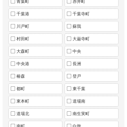
青葉町
赤井町
千葉港
千葉寺町
川戸町
蘇我
村田町
大巌寺町
大森町
中央
中央港
長洲
椿森
登戸
都町
東千葉
東本町
道場南
道場北
南生実町
南町
白旗