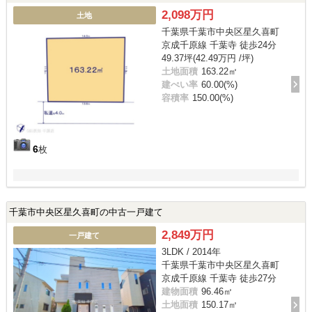
2,098万円
土地
千葉県千葉市中央区星久喜町
京成千原線 千葉寺 徒歩24分
49.37坪(42.49万円 /坪)
土地面積
163.22㎡
建ぺい率
60.00(%)
容積率
150.00(%)
6
枚
千葉市中央区星久喜町の中古一戸建て
2,849万円
一戸建て
3LDK / 2014年
千葉県千葉市中央区星久喜町
京成千原線 千葉寺 徒歩27分
建物面積
96.46㎡
土地面積
150.17㎡