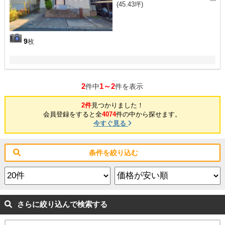
(45.43坪)
9
枚
2
1～2
件中
件を表示
2件
見つかりました！
会員登録をすると全
4074
件の中から探せます。
今すぐ見る
条件を絞り込む
さらに絞り込んで検索する