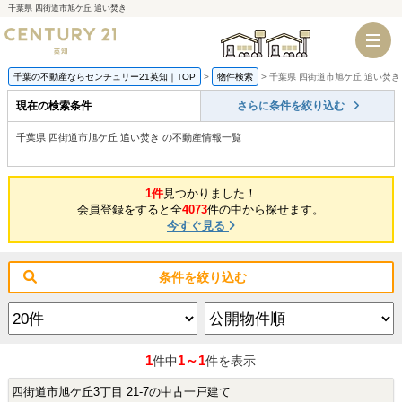
千葉県 四街道市旭ケ丘 追い焚き
千葉店
船橋店
千葉の不動産ならセンチュリー21英知｜TOP
物件検索
千葉県 四街道市旭ケ丘 追い焚き
現在の検索条件
さらに条件を絞り込む
千葉県 四街道市旭ケ丘 追い焚き の不動産情報一覧
1件
見つかりました！
会員登録をすると全
4073
件の中から探せます。
今すぐ見る
条件を絞り込む
1
1～1
件中
件を表示
四街道市旭ケ丘3丁目 21-7の中古一戸建て