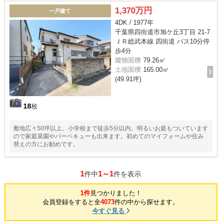
1,370万円
一戸建て
4DK / 1977年
千葉県四街道市旭ケ丘3丁目 21-7
ＪＲ総武本線 四街道 バス10分停
歩4分
建物面積
79.26㎡
土地面積
165.00㎡
(49.91坪)
18
枚
敷地広々50坪以上。小学校まで徒歩5分以内。明るいお庭もついています
ので家庭菜園やバーベキューも出来ます。初めてのマイフォームや住み
替えの方にお勧めです。
1
1～1
件中
件を表示
1件
見つかりました！
会員登録をすると全
4073
件の中から探せます。
今すぐ見る