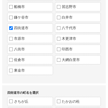
船橋市
習志野市
鎌ケ谷市
白井市
四街道市
八千代市
市原市
木更津市
八街市
印西市
佐倉市
大網白里市
東金市
四街道市の町名を選択
さちが丘
たかおの杜