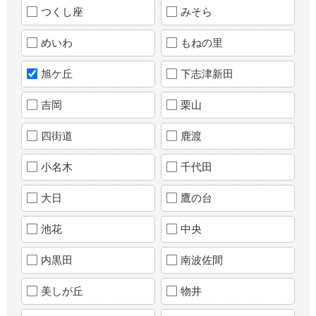
つくし座
みそら
めいわ
もねの里
旭ケ丘
下志津新田
吉岡
栗山
四街道
鹿渡
小名木
千代田
大日
鷹の台
池花
中央
内黒田
南波佐間
美しが丘
物井