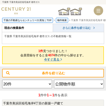
千葉県 千葉市美浜区稲毛海岸 都市ガス
千葉店
船橋店
千葉の不動産ならセンチュリー21英知｜TOP
物件検索
千葉県 千葉市美浜区稲毛海岸 都
現在の検索条件
さらに条件を絞り込む
千葉県 千葉市美浜区稲毛海岸 都市ガス の不動産情報一覧
1件
見つかりました！
会員登録をすると全
4074
件の中から探せます。
今すぐ見る
条件を絞り込む
1
1～1
件中
件を表示
千葉市美浜区稲毛海岸4丁目の新築一戸建て