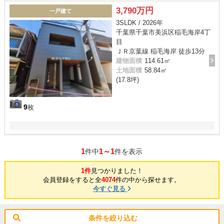
3,790万円
一戸建て
3SLDK / 2026年
千葉県千葉市美浜区稲毛海岸4丁
目
ＪＲ京葉線 稲毛海岸 徒歩13分
建物面積
114.61㎡
土地面積
58.84㎡
(17.8坪)
9
枚
1
1～1
件中
件を表示
1件
見つかりました！
会員登録をすると全
4074
件の中から探せます。
今すぐ見る
条件を絞り込む