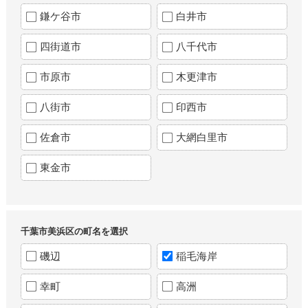
鎌ケ谷市
白井市
四街道市
八千代市
市原市
木更津市
八街市
印西市
佐倉市
大網白里市
東金市
千葉市美浜区の町名を選択
磯辺
稲毛海岸
幸町
高洲