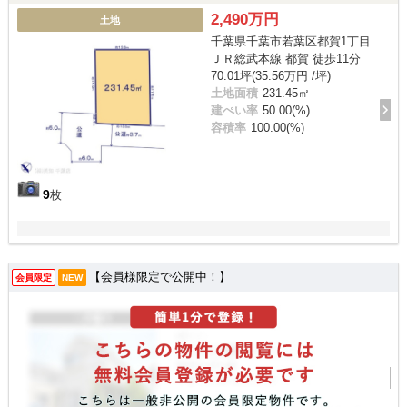
2,490万円
土地
千葉県千葉市若葉区都賀1丁目
ＪＲ総武本線 都賀 徒歩11分
70.01坪(35.56万円 /坪)
土地面積
231.45㎡
建ぺい率
50.00(%)
容積率
100.00(%)
9
枚
【会員様限定で公開中！】
会員限定
NEW