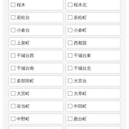
桜木
桜木北
若松台
若松町
小倉台
小倉町
上泉町
西都賀
千城台西
千城台東
千城台南
千城台北
多部田町
大宮台
大宮町
大草町
谷当町
中田町
中野町
殿台町