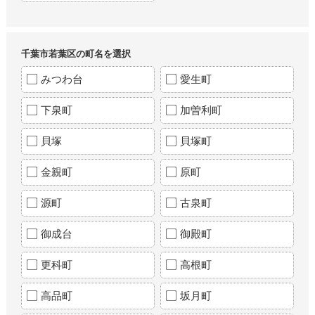
千葉市若葉区の町名を選択
みつわ台
愛生町
下泉町
加曽利町
貝塚
貝塚町
金親町
原町
源町
古泉町
御成台
御殿町
更科町
高根町
高品町
坂月町