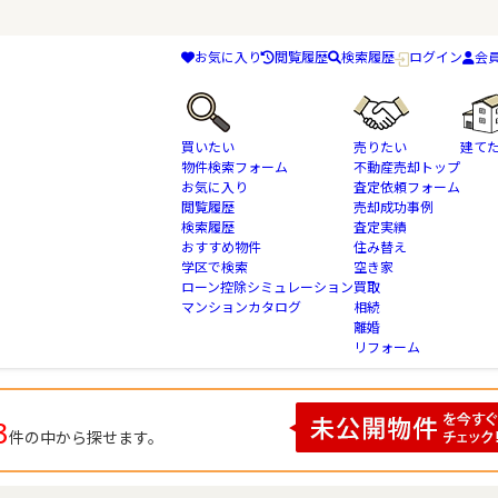
お気に入り
閲覧履歴
検索履歴
ログイン
会
買いたい
売りたい
建て
物件検索フォーム
不動産売却トップ
お気に入り
査定依頼フォーム
閲覧履歴
売却成功事例
検索履歴
査定実績
物件検索
千葉県 千葉市中央区東本町 の不動産情報一覧
おすすめ物件
住み替え
学区で検索
空き家
ローン控除シミュレーション
買取
マンションカタログ
相続
の検索結果一覧
離婚
リフォーム
3
件の中から探せます。