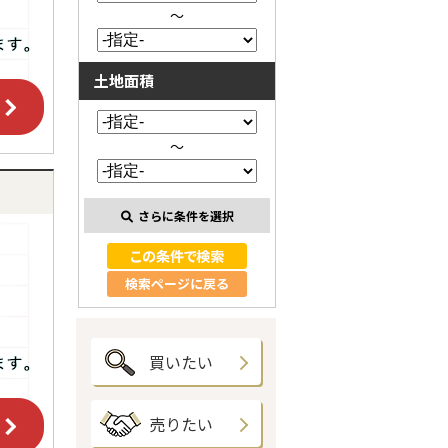
～
土地面積
～
さらに条件を選択
検索ページに戻る
買いたい
売りたい