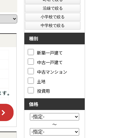
種別
新築一戸建て
中古一戸建て
中古マンション
土地
投資用
価格
～