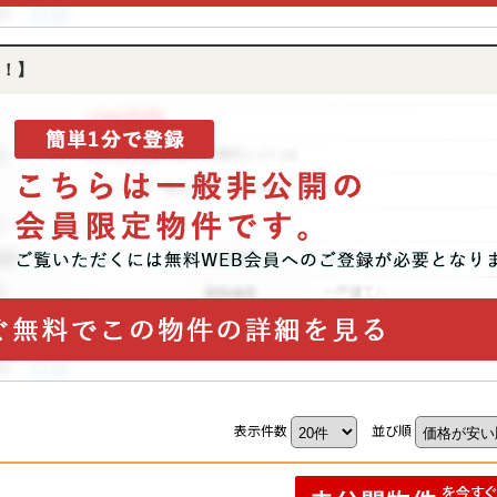
！】
表示件数
並び順