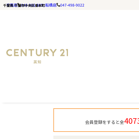
千葉店
043-285-5651
船橋店
047-498-9022
千葉県 千葉市中央区東本町
千葉の不動産ならセンチュリー21英知｜TOP
千葉県 千葉市中央区東本町 
407
会員登録をすると全