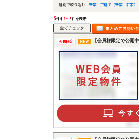
種別で絞り込む
新築一戸建て（新築一軒家）
5
件中
1～5
件を表示
【会員様限定で公開中
会員限定
NEW