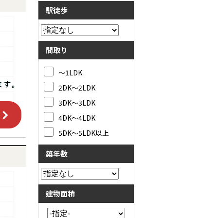
駅徒歩
間取り
～1LDK
2DK～2LDK
3DK～3LDK
4DK～4LDK
5DK～5LDK以上
築年数
建物面積