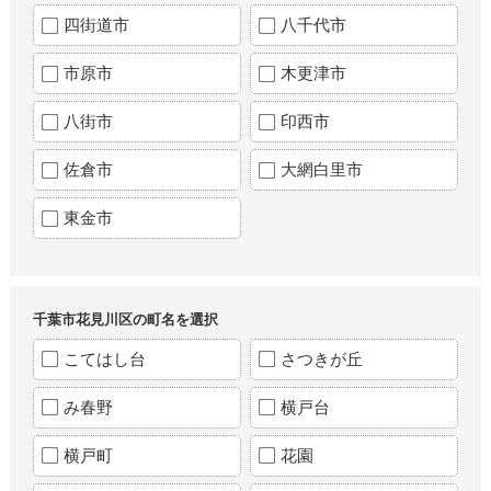
四街道市
八千代市
市原市
木更津市
八街市
印西市
佐倉市
大網白里市
東金市
千葉市花見川区の町名を選択
こてはし台
さつきが丘
み春野
横戸台
横戸町
花園