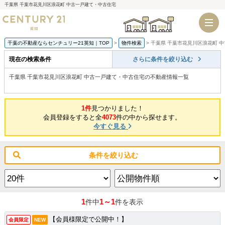
千葉県 千葉市花見川区浪花町 中古一戸建て・中古住宅
千葉店
船橋店
千葉の不動産ならセンチュリー21英知｜TOP
物件検索
千葉県 千葉市花見川区浪花町 
現在の検索条件
さらに条件を絞り込む
千葉県 千葉市花見川区浪花町 中古一戸建て・中古住宅の不動産情報一覧
1件
見つかりました！
会員登録をすると全
4073
件の中から探せます。
今すぐ見る
条件を絞り込む
1
1～1
件中
件を表示
【会員様限定で公開中！】
会員限定
NEW