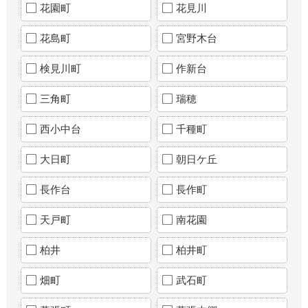
花園町
花見川
花島町
宮野木台
検見川町
作新台
三角町
瑞穂
西小中台
千種町
大日町
朝日ケ丘
長作台
長作町
天戸町
南花園
柏井
柏井町
畑町
武石町