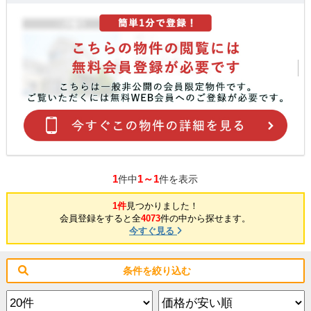
1
1～1
件中
件を表示
1件
見つかりました！
会員登録をすると全
4073
件の中から探せます。
今すぐ見る
条件を絞り込む