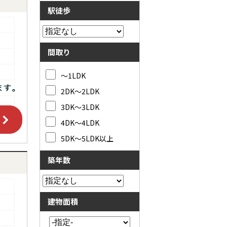
駅徒歩
間取り
～1LDK
2DK～2LDK
3DK～3LDK
4DK～4LDK
5DK～5LDK以上
築年数
建物面積