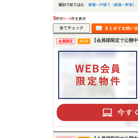
種別で絞り込む
新築一戸建て（新築一軒家）
5
件中
1～5
件を表示
【会員様限定で公開中
会員限定
NEW