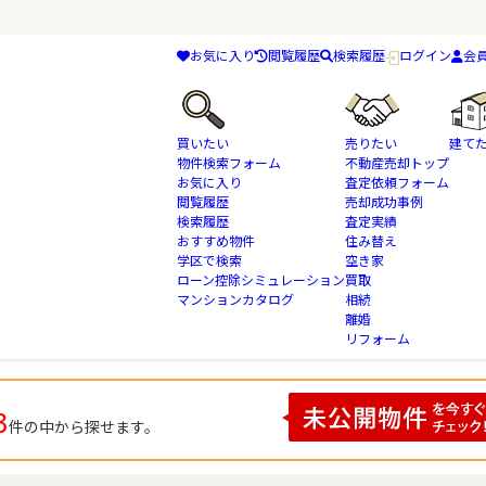
お気に入り
閲覧履歴
検索履歴
ログイン
会
買いたい
売りたい
建て
物件検索フォーム
不動産売却トップ
お気に入り
査定依頼フォーム
閲覧履歴
売却成功事例
検索履歴
査定実績
物件検索
千葉県 千葉市花見川区花園町 土地・売地の不動産情報一覧
おすすめ物件
住み替え
学区で検索
空き家
ローン控除シミュレーション
買取
マンションカタログ
相続
 土地・売地の検索結果一覧
離婚
リフォーム
3
件の中から探せます。