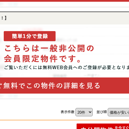
！】
表示件数
並び順