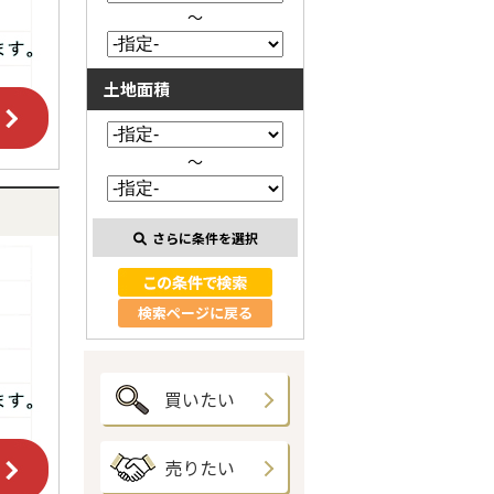
～
土地面積
～
さらに条件を選択
検索ページに戻る
買いたい
売りたい