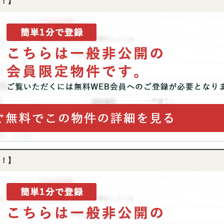
！】
！】