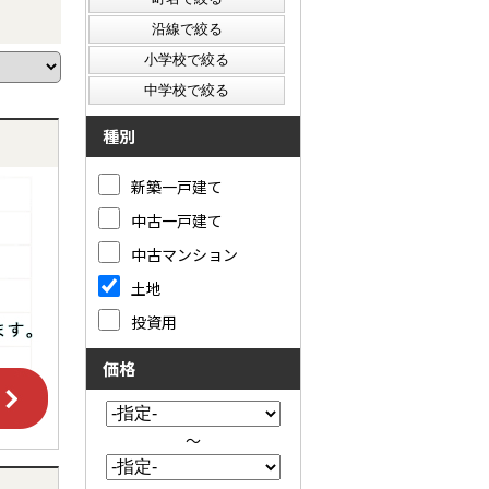
種別
新築一戸建て
中古一戸建て
中古マンション
土地
投資用
価格
～