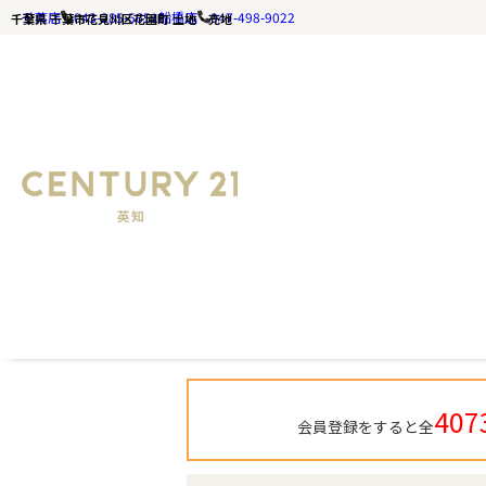
千葉店
043-285-5651
船橋店
047-498-9022
千葉県 千葉市花見川区花園町 土地・売地
千葉の不動産ならセンチュリー21英知｜TOP
千葉県 千葉市花見川区花園町
407
会員登録をすると全