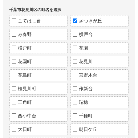
千葉市花見川区の町名を選択
こてはし台
さつきが丘
み春野
横戸台
横戸町
花園
花園町
花見川
花島町
宮野木台
検見川町
作新台
三角町
瑞穂
西小中台
千種町
大日町
朝日ケ丘