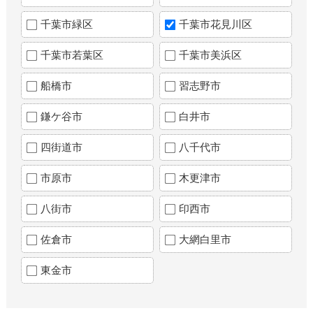
千葉市緑区
千葉市花見川区
千葉市若葉区
千葉市美浜区
船橋市
習志野市
鎌ケ谷市
白井市
四街道市
八千代市
市原市
木更津市
八街市
印西市
佐倉市
大網白里市
東金市