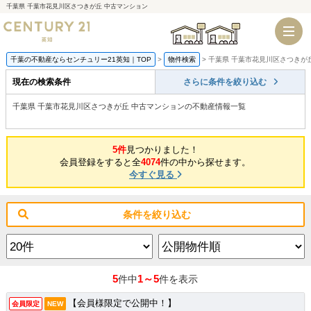
千葉県 千葉市花見川区さつきが丘 中古マンション
千葉店
船橋店
千葉の不動産ならセンチュリー21英知｜TOP
物件検索
千葉県 千葉市花見川区さつきが
現在の検索条件
さらに条件を絞り込む
千葉県 千葉市花見川区さつきが丘 中古マンションの不動産情報一覧
5件
見つかりました！
会員登録をすると全
4074
件の中から探せます。
今すぐ見る
条件を絞り込む
5
1～5
件中
件を表示
【会員様限定で公開中！】
会員限定
NEW