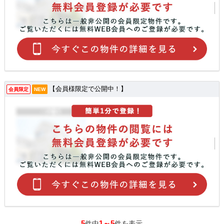
【会員様限定で公開中！】
会員限定
NEW
5
1～5
件中
件を表示