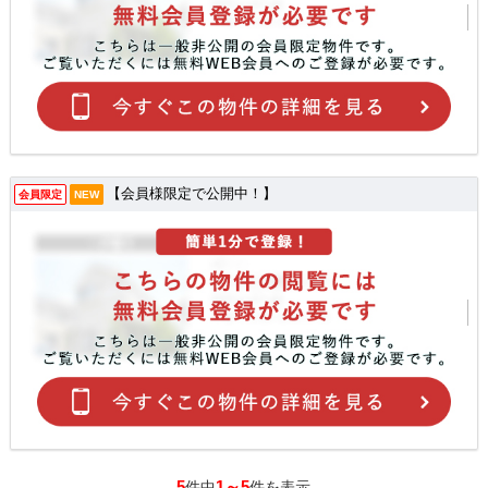
【会員様限定で公開中！】
会員限定
NEW
5
1～5
件中
件を表示