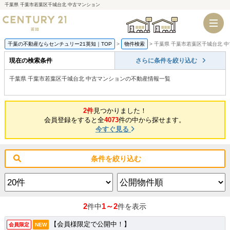
千葉県 千葉市若葉区千城台北 中古マンション
千葉店
船橋店
千葉の不動産ならセンチュリー21英知｜TOP
物件検索
千葉県 千葉市若葉区千城台北 
現在の検索条件
さらに条件を絞り込む
千葉県 千葉市若葉区千城台北 中古マンションの不動産情報一覧
2件
見つかりました！
会員登録をすると全
4073
件の中から探せます。
今すぐ見る
条件を絞り込む
2
1～2
件中
件を表示
【会員様限定で公開中！】
会員限定
NEW