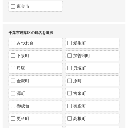
東金市
千葉市若葉区の町名を選択
みつわ台
愛生町
下泉町
加曽利町
貝塚
貝塚町
金親町
原町
源町
古泉町
御成台
御殿町
更科町
高根町