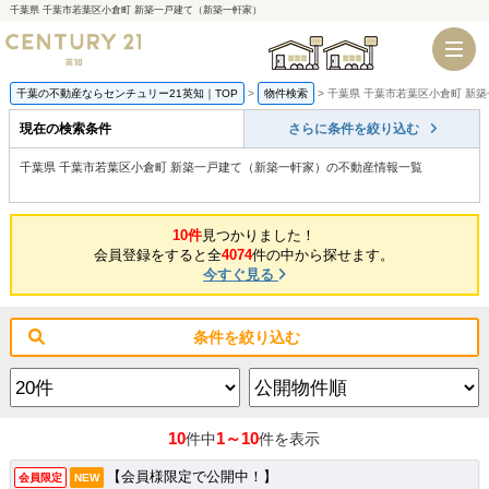
千葉県 千葉市若葉区小倉町 新築一戸建て（新築一軒家）
千葉店
船橋店
千葉の不動産ならセンチュリー21英知｜TOP
物件検索
千葉県 千葉市若葉区小倉町 新
現在の検索条件
さらに条件を絞り込む
千葉県 千葉市若葉区小倉町 新築一戸建て（新築一軒家）の不動産情報一覧
10件
見つかりました！
会員登録をすると全
4074
件の中から探せます。
今すぐ見る
条件を絞り込む
10
1～10
件中
件を表示
【会員様限定で公開中！】
会員限定
NEW