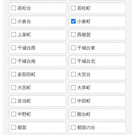
若松台
若松町
小倉台
小倉町
上泉町
西都賀
千城台西
千城台東
千城台南
千城台北
多部田町
大宮台
大宮町
大草町
谷当町
中田町
中野町
殿台町
都賀
都賀の台