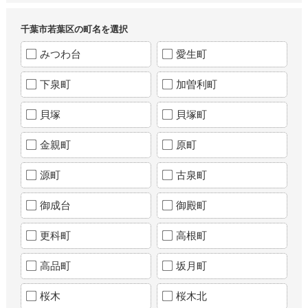
千葉市若葉区の町名を選択
みつわ台
愛生町
下泉町
加曽利町
貝塚
貝塚町
金親町
原町
源町
古泉町
御成台
御殿町
更科町
高根町
高品町
坂月町
桜木
桜木北