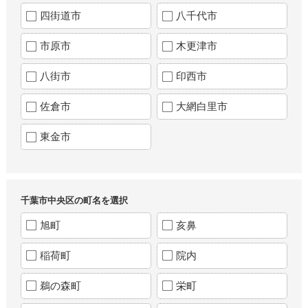
四街道市
八千代市
市原市
木更津市
八街市
印西市
佐倉市
大網白里市
東金市
千葉市中央区の町名を選択
旭町
亥鼻
稲荷町
院内
鵜の森町
栄町