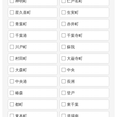
神明町
仁戸名町
星久喜町
生実町
青葉町
赤井町
千葉港
千葉寺町
川戸町
蘇我
村田町
大巌寺町
大森町
中央
中央港
長洲
椿森
登戸
都町
東千葉
東本町
道場南