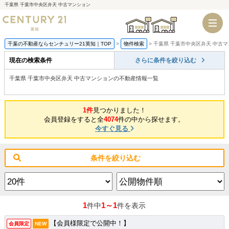
千葉県 千葉市中央区弁天 中古マンション
千葉店
船橋店
千葉の不動産ならセンチュリー21英知｜TOP
物件検索
千葉県 千葉市中央区弁天 中古
現在の検索条件
さらに条件を絞り込む
千葉県 千葉市中央区弁天 中古マンションの不動産情報一覧
1件
見つかりました！
会員登録をすると全
4074
件の中から探せます。
今すぐ見る
条件を絞り込む
1
1～1
件中
件を表示
【会員様限定で公開中！】
会員限定
NEW