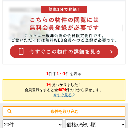
1
1～1
件中
件を表示
1件
見つかりました！
会員登録をすると全
4074
件の中から探せます。
今すぐ見る
条件を絞り込む