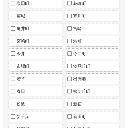
塩田町
花輪町
葛城
寒川町
亀井町
宮崎
宮崎町
港町
今井
今井町
市場町
汐見丘町
若草
出洲港
春日
松ケ丘町
松波
新宿
新千葉
新田町