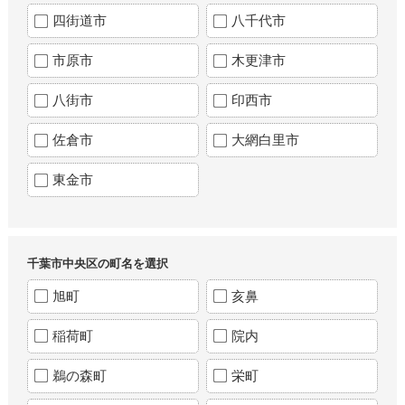
四街道市
八千代市
市原市
木更津市
八街市
印西市
佐倉市
大網白里市
東金市
千葉市中央区の町名を選択
旭町
亥鼻
稲荷町
院内
鵜の森町
栄町