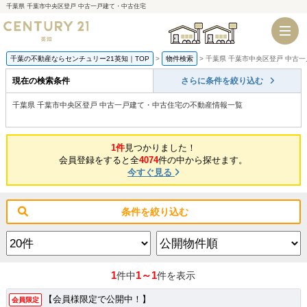
千葉県 千葉市中央区登戸 中古一戸建て・中古住宅
千葉店
船橋店
千葉の不動産ならセンチュリー21英知｜TOP
物件検索
千葉県 千葉市中央区登戸 中古
現在の検索条件
さらに条件を絞り込む
千葉県 千葉市中央区登戸 中古一戸建て・中古住宅の不動産情報一覧
1件
見つかりました！
会員登録をすると全
4074
件の中から探せます。
今すぐ見る
条件を絞り込む
1
1～1
件中
件を表示
【会員様限定で公開中！】
会員限定