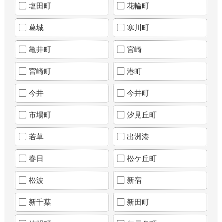
塩田町
花輪町
葛城
寒川町
亀井町
宮崎
宮崎町
港町
今井
今井町
市場町
汐見丘町
若草
出洲港
春日
松ケ丘町
松波
新宿
新千葉
新田町