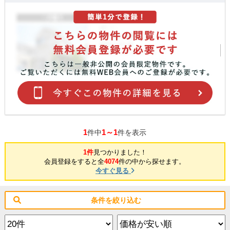
1
1～1
件中
件を表示
1件
見つかりました！
会員登録をすると全
4074
件の中から探せます。
今すぐ見る
条件を絞り込む