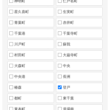
神明町
仁戸名町
星久喜町
生実町
青葉町
赤井町
千葉港
千葉寺町
川戸町
蘇我
村田町
大巌寺町
大森町
中央
中央港
長洲
椿森
登戸
都町
東千葉
東本町
道場南