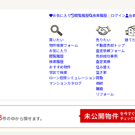
お気に入り
閲覧履歴
検索履歴
ログイン
会
買いたい
売りたい
建て
物件検索フォーム
不動産売却トップ
お気に入り
査定依頼フォーム
閲覧履歴
売却成功事例
検索履歴
査定実績
物件検索
千葉県 千葉市中央区新宿 中古マンションの不動産情報一覧
おすすめ物件
住み替え
学区で検索
空き家
ローン控除シミュレーション
買取
マンションカタログ
相続
古マンションの検索結果一覧
離婚
リフォーム
3
件の中から探せます。