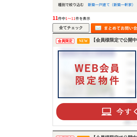
種別で絞り込む
新築一戸建て（新築一軒家）
11
件中
1～11
件を表示
【会員様限定で公開中
会員限定
NEW