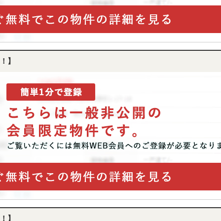
！】
！】