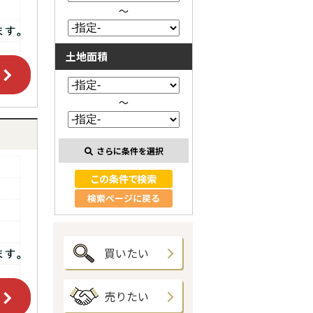
～
土地面積
～
さらに条件を選択
検索ページに戻る
買いたい
売りたい