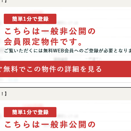
！】
！】