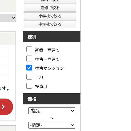
種別
新築一戸建て
中古一戸建て
中古マンション
土地
投資用
価格
～