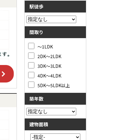
駅徒歩
間取り
～1LDK
2DK～2LDK
3DK～3LDK
4DK～4LDK
5DK～5LDK以上
築年数
建物面積