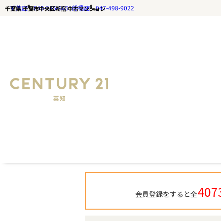
千葉店
043-285-5651
船橋店
047-498-9022
千葉県 千葉市中央区新宿 中古マンション
千葉の不動産ならセンチュリー21英知｜TOP
千葉県 千葉市中央区新宿 中
407
会員登録をすると全