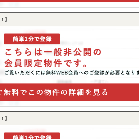
！】
！】