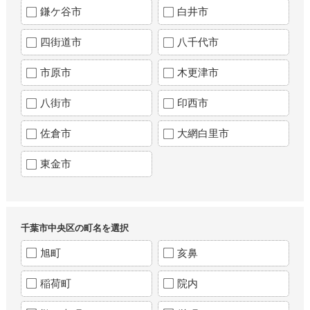
鎌ケ谷市
白井市
四街道市
八千代市
市原市
木更津市
八街市
印西市
佐倉市
大網白里市
東金市
千葉市中央区の町名を選択
旭町
亥鼻
稲荷町
院内