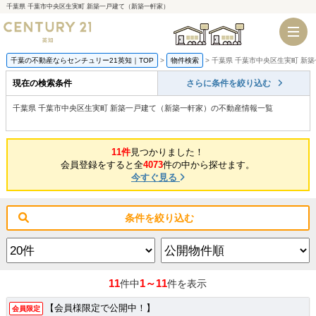
千葉県 千葉市中央区生実町 新築一戸建て（新築一軒家）
千葉店
船橋店
千葉の不動産ならセンチュリー21英知｜TOP
物件検索
千葉県 千葉市中央区生実町 新
現在の検索条件
さらに条件を絞り込む
千葉県 千葉市中央区生実町 新築一戸建て（新築一軒家）の不動産情報一覧
11件
見つかりました！
会員登録をすると全
4073
件の中から探せます。
今すぐ見る
条件を絞り込む
11
1～11
件中
件を表示
【会員様限定で公開中！】
会員限定