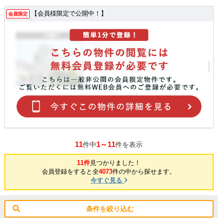
【会員様限定で公開中！】
会員限定
11
1～11
件中
件を表示
11件
見つかりました！
会員登録をすると全
4073
件の中から探せます。
今すぐ見る
条件を絞り込む