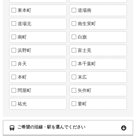
東本町
道場南
道場北
南生実町
南町
白旗
浜野町
富士見
弁天
本千葉町
本町
末広
問屋町
矢作町
祐光
要町
ご希望の沿線・駅を選んでください