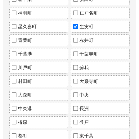
神明町
仁戸名町
星久喜町
生実町
青葉町
赤井町
千葉港
千葉寺町
川戸町
蘇我
村田町
大巌寺町
大森町
中央
中央港
長洲
椿森
登戸
都町
東千葉