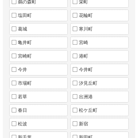
鵜の森町
栄町
塩田町
花輪町
葛城
寒川町
亀井町
宮崎
宮崎町
港町
今井
今井町
市場町
汐見丘町
若草
出洲港
春日
松ケ丘町
松波
新宿
新千葉
新田町